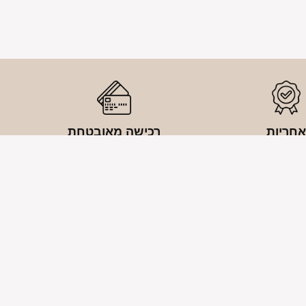
חריות
רכישה מאובטחת
נה שלמה על המוצר
100% תשלום מאובטח
אזור אישי
החשבון שלי
יות
עדכון סיסמה
ות
היסטוריית הזמנות