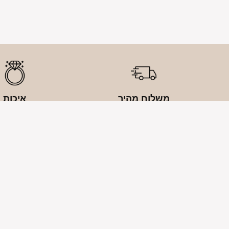
משלוח מהיר
איכות
רוצים לקבל את המוצר מחר? אפשרי!
התכשיטים שומרים על איכ
קטגוריות מוצר
תכשיטים לאישה
תכשיטים לגבר
תכשיטי זוגות
תכשיטים חריטה 
03-7159995
050-8477213
מארזי מתנה