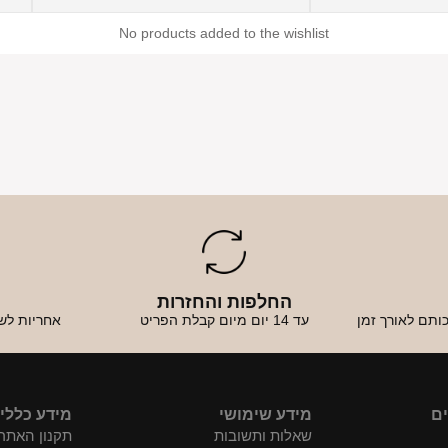
No products added to the wishlist
החלפות והחזרות
א
ותם לאורך זמן
עד 14 יום מיום קבלת הפריט
אחריות לש
ים
מידע שימושי
מידע כללי
שאלות ותשובות
תקנון האתר