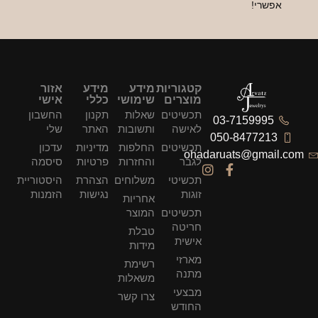
אפשרי!
קטגוריות
מידע
מידע
אזור
מוצרים
שימושי
כללי
אישי
תכשיטים
שאלות
תקנון
החשבון
03-7159995
לאישה
ותשובות
האתר
שלי
050-8477213
תכשיטים
החלפות
מדיניות
עדכון
ohadaruats@gmail.com
לגבר
והחזרות
פרטיות
סיסמה
תכשיטי
משלוחים
הצהרת
היסטוריית
זוגות
נגישות
הזמנות
אחריות
תכשיטים
המוצר
חריטה
טבלת
אישית
מידות
מארזי
רשימת
מתנה
משאלות
מבצעי
צרו קשר
החודש