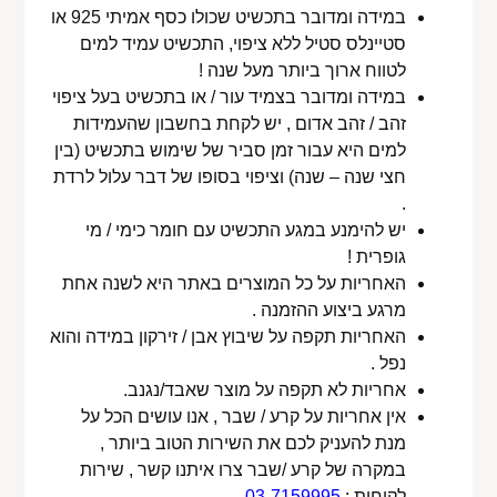
במידה ומדובר בתכשיט שכולו כסף אמיתי 925 או
סטיינלס סטיל ללא ציפוי, התכשיט עמיד למים
לטווח ארוך ביותר מעל שנה !
במידה ומדובר בצמיד עור / או בתכשיט בעל ציפוי
זהב / זהב אדום , יש לקחת בחשבון שהעמידות
למים היא עבור זמן סביר של שימוש בתכשיט (בין
חצי שנה – שנה) וציפוי בסופו של דבר עלול לרדת
.
יש להימנע במגע התכשיט עם חומר כימי / מי
גופרית !
האחריות על כל המוצרים באתר היא לשנה אחת
מרגע ביצוע ההזמנה .
האחריות תקפה על שיבוץ אבן / זירקון במידה והוא
נפל .
אחריות לא תקפה על מוצר שאבד/נגנב.
אין אחריות על קרע / שבר , אנו עושים הכל על
מנת להעניק לכם את השירות הטוב ביותר ,
במקרה של קרע /שבר צרו איתנו קשר , שירות
לקוחות :
03-7159995
.