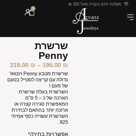
לתוכן
משלוח חינם בקנייה מעל 350 ₪
0
מארזי מתנה
חריטה אישית
GIFT CARD
מבצעי החודש
שרשרת
Penny
219.00
₪
–
195.00
₪
שרשרת מטבע Penny וינטאז'
גדולה עם קריצה לסטייל בטעם
של פעם !
השרשרת בעלת שרשרת
הארכה של כ – 5 ס"מ
המאפשרת סגירה קצרה או
ארוכה יותר בהתאם לבחירת
השרשרת עשוייה כסף אמיתי
925 .
אפשרויות בחירה*