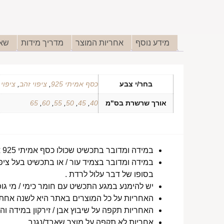
מידע נוסף
אחריות המוצר
מדריך מידות
שאל
בחר/י צבע
כסף אמיתי 925
,
ציפוי זהב
,
ציפוי
אורך שרשרת בס"מ
40
,
45
,
50
,
55
,
60
,
65
במידה ומדובר בתכשיט שכולו כסף אמיתי 925 או סטיינלס סטיל ללא ציפוי, התכשיט עמיד למים לטווח ארוך ביותר מעל שנה !
במידה ומדובר בצמיד עור / או בתכשיט בעל ציפו
בסופו של דבר עלול לרדת .
יש להימנע במגע התכשיט עם חומר כימי / מי גופ
האחריות על כל המוצרים באתר היא לשנה אחת מ
האחריות תקפה על שיבוץ אבן / זירקון במידה והו
אחריות לא תקפה על מוצר שאבד/נגנב.