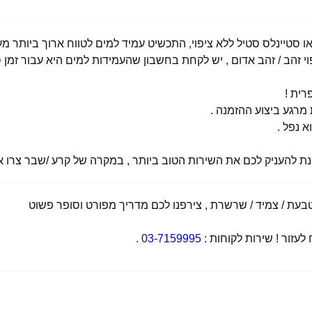
י זהב / זהב אדום , יש לקחת בחשבון שהעמידות למים היא עבור זמן ס
רית !
רגע ביצוע ההזמנה .
א נפל .
מנת להעניק לכם את השירות הטוב ביותר , במקרה של קרע /שבר צרו אי
ת / צמיד / שרשרת , צירפנו לכם מדריך מפורט וסופר פשוט
זור ! שירות לקוחות :
03-7159995
.