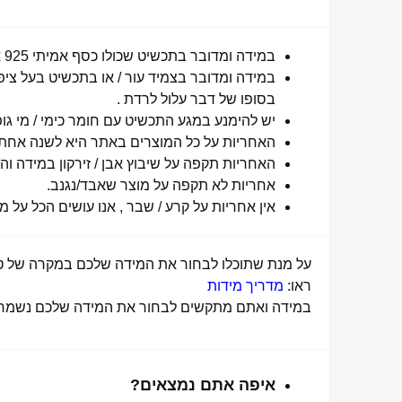
במידה ומדובר בתכשיט שכולו כסף אמיתי 925 או סטיינלס סטיל ללא ציפוי, התכשיט עמיד למים לטווח ארוך ביותר מעל שנה !
במידה ומדובר בצמיד עור / או בתכשיט בעל ציפו
בסופו של דבר עלול לרדת .
יש להימנע במגע התכשיט עם חומר כימי / מי גופ
האחריות על כל המוצרים באתר היא לשנה אחת מ
האחריות תקפה על שיבוץ אבן / זירקון במידה והו
אחריות לא תקפה על מוצר שאבד/נגנב.
אין אחריות על קרע / שבר , אנו עושים הכל על 
על מנת שתוכלו לבחור את המידה שלכם במקרה של טבע
ראו:
מדריך מידות
במידה ואתם מתקשים לבחור את המידה שלכם נשמח לע
איפה אתם נמצאים?