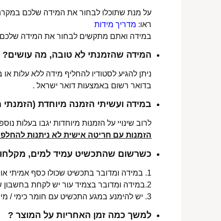
על מנת שתוכלו לבחור את המידה שלכם במקרה 
ראו:
מדריך מידות
במידה ואתם מתקשים לבחור את המידה שלכם נש
המידה שהזמנתי לא טובה, מה עושים?
ניתן להגיע לסטודיו להחליף מידה ללא עלות או
בדואר רשום באמצעות דואר ישראל .
במידה ועשיתי הזמנה מיוחדת (הזמנתי 
לרוב שינויי על הזמנות מיוחדות יגבו בעלות נוספת, בין 30-70 ₪. תלו
הזמנות עם חריטה אישית לא ניתנות להחלפה 
כשרשום שהתכשיט עמיד למים, מקלחות 
1. במידה ומדובר בתכשיט שכולו כסף אמיתי או סטיינלס סטיל ללא ציפוי, התכשיט עמיד למים לטווח ארוך ביותר מעל שנה !
2.במידה ומדובר בצמיד עור יש לקחת בחשבון שהעמידות למים היא עבור זמן סביר של שימוש בתכשיט (בין חצי שנה לשנה) וציפוי בסופו של דבר עלול לרדת .
3. יש להימנע במגע התכשיט עם חומר כימי / מי גופרית !.
למשך כמה זמן האחריות על המוצר ?