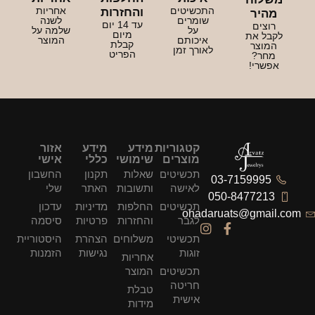
התכשיטים
אחריות
והחזרות
מהיר
שומרים
לשנה
עד 14 יום
רוצים
על
שלמה על
מיום
לקבל את
איכותם
המוצר
קבלת
המוצר
לאורך זמן
הפריט
מחר?
אפשרי!
קטגוריות
מידע
מידע
אזור
מוצרים
שימושי
כללי
אישי
תכשיטים
שאלות
תקנון
החשבון
03-7159995
לאישה
ותשובות
האתר
שלי
050-8477213
תכשיטים
החלפות
מדיניות
עדכון
ohadaruats@gmail.com
לגבר
והחזרות
פרטיות
סיסמה
תכשיטי
משלוחים
הצהרת
היסטוריית
זוגות
נגישות
הזמנות
אחריות
תכשיטים
המוצר
חריטה
טבלת
אישית
מידות