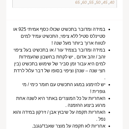
65
,
60
,
55
,
50
,
45
,
40
במידה ומדובר בתכשיט שכולו כסף אמיתי 925 או
סטיינלס סטיל ללא ציפוי, התכשיט עמיד למים
לטווח ארוך ביותר מעל שנה !
במידה ומדובר בצמיד עור / או בתכשיט בעל ציפוי
זהב / זהב אדום , יש לקחת בחשבון שהעמידות
למים היא עבור זמן סביר של שימוש בתכשיט (בין
חצי שנה – שנה) וציפוי בסופו של דבר עלול לרדת
.
יש להימנע במגע התכשיט עם חומר כימי / מי
גופרית !
האחריות על כל המוצרים באתר היא לשנה אחת
מרגע ביצוע ההזמנה .
האחריות תקפה על שיבוץ אבן / זירקון במידה והוא
נפל .
אחריות לא תקפה על מוצר שאבד/נגנב.