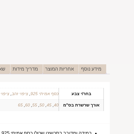
מידע נוסף
אחריות המוצר
מדריך מידות
שאל
בחר/י צבע
כסף אמיתי 925
,
ציפוי זהב
,
ציפוי
אורך שרשרת בס"מ
40
,
45
,
50
,
55
,
60
,
65
במידה ומדובר בתכשיט שכולו כסף אמיתי 925 או סטיינלס סטיל ללא ציפוי, התכשיט עמיד למים לטווח ארוך ביותר מעל שנה !