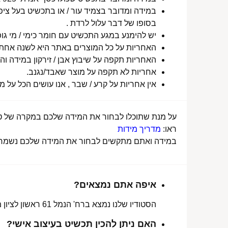
במידה ומדובר בצמיד עור / או בתכשיט בעל ציפו
בסופו של דבר עלול לרדת .
יש להימנע במגע התכשיט עם חומר כימי / מי גופ
האחריות על כל המוצרים באתר היא לשנה אחת מ
האחריות תקפה על שיבוץ אבן / זירקון במידה והו
אחריות לא תקפה על מוצר שאבד/נגנב.
אין אחריות על קרע / שבר , אנו עושים הכל על 
על מנת שתוכלו לבחור את המידה שלכם במקרה של טבע
ראו:
מדריך מידות
במידה ואתם מתקשים לבחור את המידה שלכם נשמח לע
איפה אתם נמצאים?
הסטודיו שלנו נמצא ברח' הנמל 61 ראשון לציון מכאן ניתן לאסוף הזמנות, לתקן או להחליף מידה.
האם ניתן להכין תכשיט בעיצוב אישי?