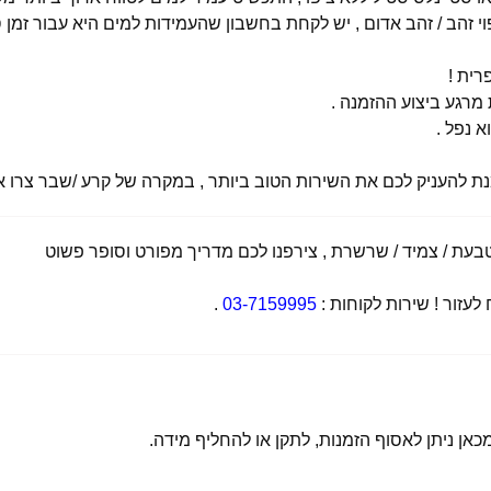
י זהב / זהב אדום , יש לקחת בחשבון שהעמידות למים היא עבור זמן ס
רית !
רגע ביצוע ההזמנה .
א נפל .
מנת להעניק לכם את השירות הטוב ביותר , במקרה של קרע /שבר צרו אי
ת / צמיד / שרשרת , צירפנו לכם מדריך מפורט וסופר פשוט
זור ! שירות לקוחות :
03-7159995
.