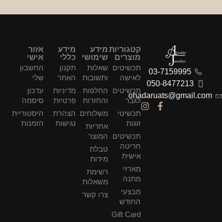
קטגוריות
מידע
מידע
אזור
מוצרים
שימושי
כללי
אישי
תכשיטים
שאלות
תקנון
החשבון
03-7159995
לאישה
ותשובות
האתר
שלי
050-8477213
תכשיטים
החלפות
מדיניות
עדכון
ohadaruats@gmail.com
לגבר
והחזרות
פרטיות
סיסמה
תכשיטי
משלוחים
הצהרת
היסטוריית
זוגות
נגישות
הזמנות
אחריות
תכשיטים
המוצר
חריטה
טבלת
אישית
מידות
מארזי
רשימת
מתנה
משאלות
מבצעי
צרו קשר
החודש
Gift Card