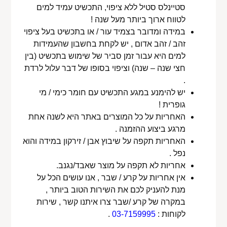
סטיינלס סטיל ללא ציפוי, התכשיט עמיד למים
לטווח ארוך ביותר מעל שנה !
במידה ומדובר בצמיד עור / או בתכשיט בעל ציפוי
זהב / זהב אדום , יש לקחת בחשבון שהעמידות
למים היא עבור זמן סביר של שימוש בתכשיט (בין
חצי שנה – שנה) וציפוי בסופו של דבר עלול לרדת
.
יש להימנע במגע התכשיט עם חומר כימי / מי
גופרית !
האחריות על כל המוצרים באתר היא לשנה אחת
מרגע ביצוע ההזמנה .
האחריות תקפה על שיבוץ אבן / זירקון במידה והוא
נפל .
אחריות לא תקפה על מוצר שאבד/נגנב.
אין אחריות על קרע / שבר , אנו עושים הכל על
מנת להעניק לכם את השירות הטוב ביותר ,
במקרה של קרע /שבר צרו איתנו קשר , שירות
לקוחות :
03-7159995
.