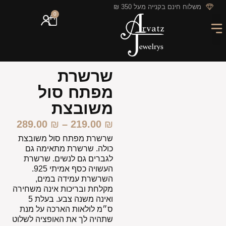
לתוכן
משלוח חינם בקנייה מעל 350 ₪
0
מארזי מתנה
חריטה אישית
GIFT CARD
מבצעי החודש
שרשרת
מפתח סול
משובצת
289.00
₪
–
219.00
₪
שרשרת מפתח סול משובצת
כולה. שרשרת מתאימה גם
לגברים גם לנשים. שרשרת
העשויה כסף אמיתי 925.
השרשרת עמידה במים,
מקלחת ובריכות אינה משחירה
ואינה משנה צבע. בעלת 5
ס״מ לולאות הארכה על מנת
שתהיה לך את האופציה לשלוט