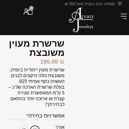
לתוכן
משלוח חינם בקנייה מעל 350 ₪
0
מארזי מתנה
חריטה אישית
GIFT CARD
מבצעי החודש
שרשרת מעוין
משובצת
195.00
₪
שרשרת מעוין ייחודית ביופיה,
משובצת כולה זרקונים לבנים.
העשויה כסף אמיתי 925.
בעלת שרשרת הארכה של כ –
5 ס"מ המאפשרת סגירה
קצרה או ארוכה יותר בהתאם
לבחירתך!
אפשרויות בחירה*
אורך