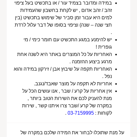
במידה ומדובר בצמיד עור / או בתכשיט בעל ציפוי
זהב / זהב אדום , יש לקחת בחשבון שהעמידות
למים היא עבור זמן סביר של שימוש בתכשיט (בין
חצי שנה – שנה) וציפוי בסופו של דבר עלול לרדת
.
יש להימנע במגע התכשיט עם חומר כימי / מי
גופרית !
האחריות על כל המוצרים באתר היא לשנה אחת
מרגע ביצוע ההזמנה .
האחריות תקפה על שיבוץ אבן / זירקון במידה והוא
נפל .
אחריות לא תקפה על מוצר שאבד/נגנב.
אין אחריות על קרע / שבר , אנו עושים הכל על
מנת להעניק לכם את השירות הטוב ביותר ,
במקרה של קרע /שבר צרו איתנו קשר , שירות
לקוחות :
03-7159995
.
על מנת שתוכלו לבחור את המידה שלכם במקרה של