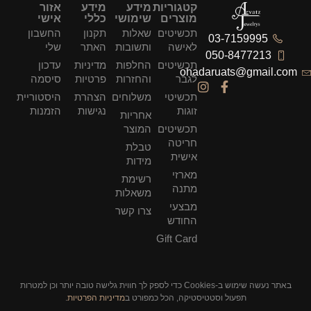
קטגוריות
מידע
מידע
אזור
מוצרים
שימושי
כללי
אישי
תכשיטים
שאלות
תקנון
החשבון
03-7159995
לאישה
ותשובות
האתר
שלי
050-8477213
תכשיטים
החלפות
מדיניות
עדכון
ohadaruats@gmail.com
לגבר
והחזרות
פרטיות
סיסמה
תכשיטי
משלוחים
הצהרת
היסטוריית
זוגות
נגישות
הזמנות
אחריות
תכשיטים
המוצר
חריטה
טבלת
אישית
מידות
מארזי
רשימת
מתנה
משאלות
מבצעי
צרו קשר
החודש
Gift Card
באתר נעשה שימוש ב-Cookies כדי לספק לך חווית גלישה טובה יותר וכן למטרות
תפעול וסטטיסטיקה, הכל כמפורט ב
מדיניות הפרטיות
.