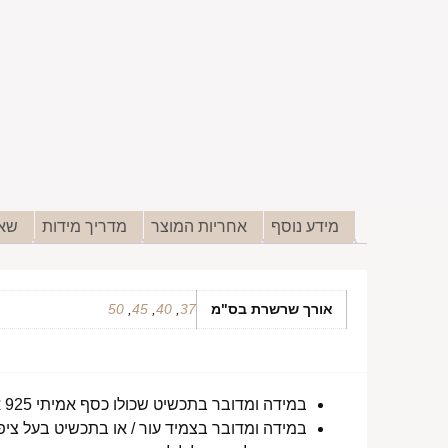
מידע נוסף
אחריות המוצר
מדריך מידות
שאל
אורך שרשרת בס"מ
37
,
40
,
45
,
50
במידה ומדובר בתכשיט שכולו כסף אמיתי 925 או סטיינלס סטיל ללא ציפוי, התכשיט עמיד למים לטווח ארוך ביותר מעל שנה !
במידה ומדובר בצמיד עור / או בתכשיט בעל ציפו