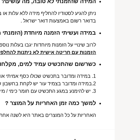
המידה שהזמנתי לא טובה, מה עושים?
ניתן להגיע לסטודיו להחליף מידה ללא עלות או
בדואר רשום באמצעות דואר ישראל .
במידה ועשיתי הזמנה מיוחדת (הזמנתי 
לרוב שינויי על הזמנות מיוחדות יגבו בעלות נוספת, בין 30-70 ₪. תלו
הזמנות עם חריטה אישית לא ניתנות להחלפה 
כשרשום שהתכשיט עמיד למים, מקלחות 
1. במידה ומדובר בתכשיט שכולו כסף אמיתי או סטיינלס סטיל ללא ציפוי, התכשיט עמיד למים לטווח ארוך ביותר מעל שנה !
2.במידה ומדובר בצמיד עור יש לקחת בחשבון שהעמידות למים היא עבור זמן סביר של שימוש בתכשיט (בין חצי שנה לשנה) וציפוי בסופו של דבר עלול לרדת .
3. יש להימנע במגע התכשיט עם חומר כימי / מי גופרית !.
למשך כמה זמן האחריות על המוצר ?
האחריות על כל המוצרים באתר היא לשנה אחת מ