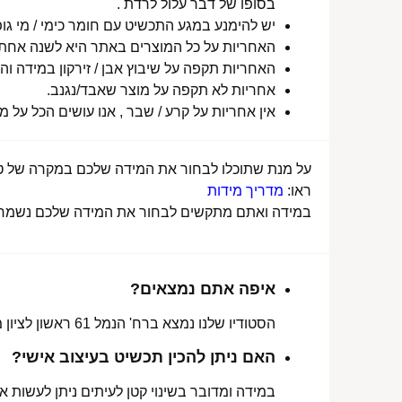
בסופו של דבר עלול לרדת .
יש להימנע במגע התכשיט עם חומר כימי / מי גופ
האחריות על כל המוצרים באתר היא לשנה אחת מ
האחריות תקפה על שיבוץ אבן / זירקון במידה והו
אחריות לא תקפה על מוצר שאבד/נגנב.
אין אחריות על קרע / שבר , אנו עושים הכל על 
על מנת שתוכלו לבחור את המידה שלכם במקרה של טבע
ראו:
מדריך מידות
במידה ואתם מתקשים לבחור את המידה שלכם נשמח לע
איפה אתם נמצאים?
הסטודיו שלנו נמצא ברח' הנמל 61 ראשון לציון מכאן ניתן לאסוף הזמנות, לתקן או להחליף מידה.
האם ניתן להכין תכשיט בעיצוב אישי?
במידה ומדובר בשינוי קטן לעיתים ניתן לעשות את