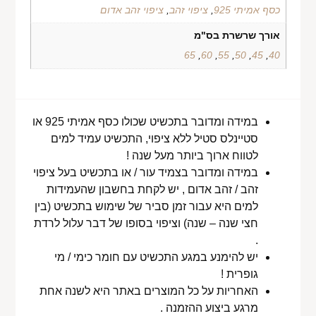
כסף אמיתי 925
,
ציפוי זהב
,
ציפוי זהב אדום
אורך שרשרת בס"מ
65
,
60
,
55
,
50
,
45
,
40
במידה ומדובר בתכשיט שכולו כסף אמיתי 925 או
סטיינלס סטיל ללא ציפוי, התכשיט עמיד למים
לטווח ארוך ביותר מעל שנה !
במידה ומדובר בצמיד עור / או בתכשיט בעל ציפוי
זהב / זהב אדום , יש לקחת בחשבון שהעמידות
למים היא עבור זמן סביר של שימוש בתכשיט (בין
חצי שנה – שנה) וציפוי בסופו של דבר עלול לרדת
.
יש להימנע במגע התכשיט עם חומר כימי / מי
גופרית !
האחריות על כל המוצרים באתר היא לשנה אחת
מרגע ביצוע ההזמנה .