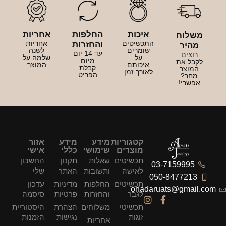
איכות
החלפות
אחריות
משלוח
התכשיטים
אחריות
והחזרות
מהיר
שומרים
לשנה
עד 14 יום
רוצים
על
שלמה על
מיום
לקבל את
איכותם
המוצר
קבלת
המוצר
לאורך זמן
הפריט
מחר?
אפשרי!
קטגוריות
מידע
מידע
אזור
מוצרים
שימושי
כללי
אישי
תכשיטים
שאלות
תקנון
החשבון
03-7159995
לאישה
ותשובות
האתר
שלי
050-8477213
תכשיטים
החלפות
מדיניות
עדכון
ohadaruats@gmail.com
לגבר
והחזרות
פרטיות
סיסמה
תכשיטי
משלוחים
הצהרת
היסטוריית
זוגות
נגישות
הזמנות
אחריות