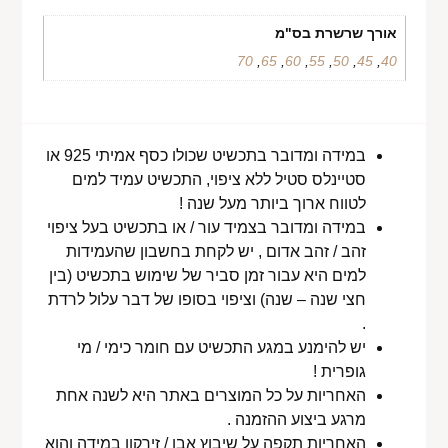
אורך שרשרת בס"מ
70
,
65
,
60
,
55
,
50
,
45
,
40
במידה ומדובר בתכשיט שכולו כסף אמיתי 925 או
סטיינלס סטיל ללא ציפוי, התכשיט עמיד למים
לטווח ארוך ביותר מעל שנה !
במידה ומדובר בצמיד עור / או בתכשיט בעל ציפוי
זהב / זהב אדום , יש לקחת בחשבון שהעמידות
למים היא עבור זמן סביר של שימוש בתכשיט (בין
חצי שנה – שנה) וציפוי בסופו של דבר עלול לרדת
.
יש להימנע במגע התכשיט עם חומר כימי / מי
גופרית !
האחריות על כל המוצרים באתר היא לשנה אחת
מרגע ביצוע ההזמנה .
האחריות תקפה על שיבוץ אבן / זירקון במידה והוא