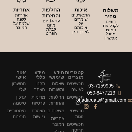
איכות
החלפות
אחריות
משלוח
התכשיטים
אחריות
והחזרות
מהיר
שומרים
לשנה
עד 14 יום
רוצים
על
שלמה על
מיום
לקבל את
איכותם
המוצר
קבלת
המוצר
לאורך זמן
הפריט
מחר?
אפשרי!
קטגוריות
מידע
מידע
אזור
מוצרים
שימושי
כללי
אישי
תכשיטים
שאלות
תקנון
החשבון
03-7159995
לאישה
ותשובות
האתר
שלי
050-8477213
תכשיטים
החלפות
מדיניות
עדכון
ohadaruats@gmail.com
לגבר
והחזרות
פרטיות
סיסמה
תכשיטי
משלוחים
הצהרת
היסטוריית
זוגות
נגישות
הזמנות
אחריות
תכשיטים
המוצר
חריטה
טבלת