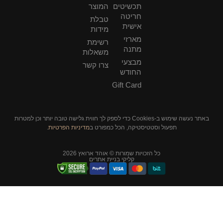
תכשיטים
המוצר
חריטה
טבלת
אישית
מידות
מארזי
רשימת
מתנה
משאלות
מבצעי
צרו קשר
החודש
Gift Card
באתר נעשה שימוש ב-Cookies כדי לספק לך חווית גלישה טובה יותר וכן למטרות
תפעול וסטטיסטיקה, הכל כמפורט ב
מדיניות הפרטיות
.
כל הזכויות שמורות © אוהד ארואץ 2026
קליקי בניית אתרים