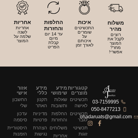
איכות
החלפות
אחריות
משלוח
התכשיטים
אחריות
והחזרות
מהיר
שומרים
לשנה
עד 14 יום
רוצים
על
שלמה על
מיום
לקבל את
איכותם
המוצר
קבלת
המוצר
לאורך זמן
הפריט
מחר?
אפשרי!
קטגוריות
מידע
מידע
אזור
מוצרים
שימושי
כללי
אישי
תכשיטים
שאלות
תקנון
החשבון
03-7159995
לאישה
ותשובות
האתר
שלי
050-8477213
תכשיטים
החלפות
מדיניות
עדכון
ohadaruats@gmail.com
לגבר
והחזרות
פרטיות
סיסמה
תכשיטי
משלוחים
הצהרת
היסטוריית
זוגות
נגישות
הזמנות
אחריות