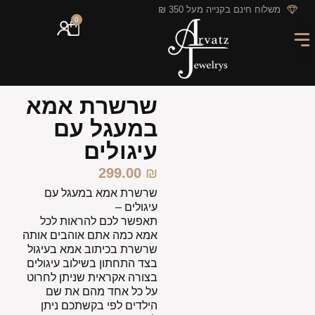
לתוכן
משלוח חינם בקנייה מעל 350 ₪
0
מארזי מתנה
חריטה אישית
GIFT CARD
מבצעי החודש
שרשרת אמא
במעגל עם
עיגולים
299.00
₪
שרשרת אמא במעגל עם
עיגולים –
תאפשר לכם להראות לכל
אמא כמה אתם אוהבים אותה
שרשרת בכיתוב אמא בעיגול
בצד התחתון בשילוב עיגולים
בצורה אקראית שניתן לחרוט
על כל אחד מהם את שם
הילדים לפי בקשתכם ניתן