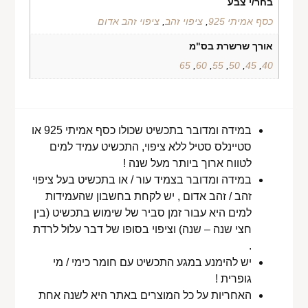
בחר/י צבע
כסף אמיתי 925
,
ציפוי זהב
,
ציפוי זהב אדום
אורך שרשרת בס"מ
65
,
60
,
55
,
50
,
45
,
40
במידה ומדובר בתכשיט שכולו כסף אמיתי 925 או
סטיינלס סטיל ללא ציפוי, התכשיט עמיד למים
לטווח ארוך ביותר מעל שנה !
במידה ומדובר בצמיד עור / או בתכשיט בעל ציפוי
זהב / זהב אדום , יש לקחת בחשבון שהעמידות
למים היא עבור זמן סביר של שימוש בתכשיט (בין
חצי שנה – שנה) וציפוי בסופו של דבר עלול לרדת
.
יש להימנע במגע התכשיט עם חומר כימי / מי
גופרית !
האחריות על כל המוצרים באתר היא לשנה אחת