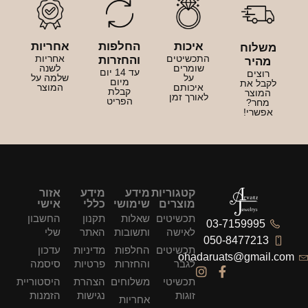
איכות
החלפות
אחריות
משלוח
התכשיטים
אחריות
והחזרות
מהיר
שומרים
לשנה
עד 14 יום
רוצים
על
שלמה על
מיום
לקבל את
איכותם
המוצר
קבלת
המוצר
לאורך זמן
הפריט
מחר?
אפשרי!
קטגוריות
מידע
מידע
אזור
מוצרים
שימושי
כללי
אישי
תכשיטים
שאלות
תקנון
החשבון
03-7159995
לאישה
ותשובות
האתר
שלי
050-8477213
תכשיטים
החלפות
מדיניות
עדכון
ohadaruats@gmail.com
לגבר
והחזרות
פרטיות
סיסמה
תכשיטי
משלוחים
הצהרת
היסטוריית
זוגות
נגישות
הזמנות
אחריות