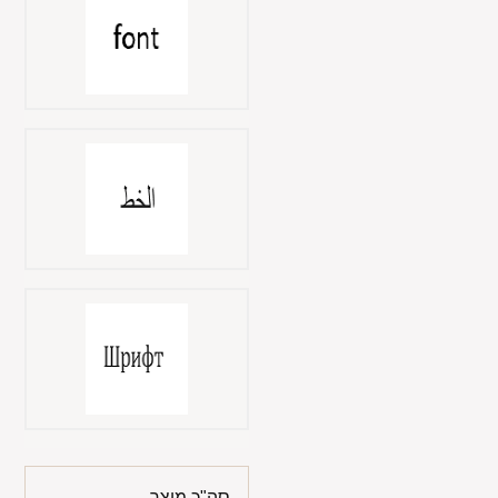
סה"כ מוצר