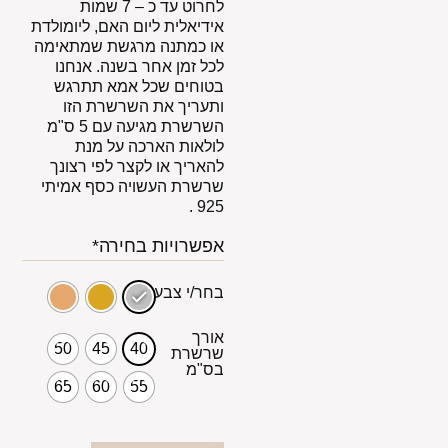
לחרוט עד כ – 7 שמות
אידיאלית ליום האם, ליומולדת
או כמתנה מרגשת שמתאימה
לכל זמן אחר בשנה. אנחנו
בטוחים שכל אמא תתרגש
ותעריך את השרשרת הזו
השרשרת מגיעה עם 5 ס"מ
לולאות הארכה על מנת
להאריך או לקצר לפי רצונך
שרשרת העשויה כסף אמיתי
925 .
אפשרויות בחירה*
בחר/י צבע
אורך
50
45
40
שרשרת
בס"מ
65
60
55