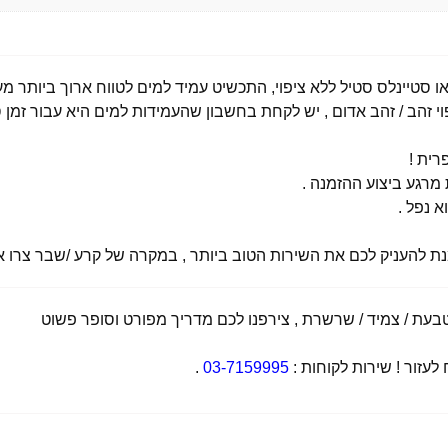
י זהב / זהב אדום , יש לקחת בחשבון שהעמידות למים היא עבור זמן ס
רית !
רגע ביצוע ההזמנה .
א נפל .
מנת להעניק לכם את השירות הטוב ביותר , במקרה של קרע /שבר צרו אי
ת / צמיד / שרשרת , צירפנו לכם מדריך מפורט וסופר פשוט
זור ! שירות לקוחות :
03-7159995
.