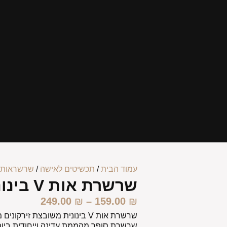
עמוד הבית
/
תכשיטים לאישה
/
שרשראות 
שרשרת אות V בינונית
249.00
₪
–
159.00
₪