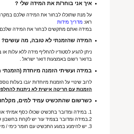
איך אני בוחר/ת את המידה שלי ?
על מנת שתוכלו לבחור את המידה שלכם במקרה 
ראו:
מדריך מידות
במידה ואתם מתקשים לבחור את המידה שלכם נש
המידה שהזמנתי לא טובה, מה עושים?
ניתן להגיע לסטודיו להחליף מידה ללא עלות או
בדואר רשום באמצעות דואר ישראל .
במידה ועשיתי הזמנה מיוחדת (הזמנתי 
לרוב שינויי על הזמנות מיוחדות יגבו בעלות נוספת, בין 30-70 ₪. תלו
הזמנות עם חריטה אישית לא ניתנות להחלפה 
כשרשום שהתכשיט עמיד למים, מקלחות 
1. במידה ומדובר בתכשיט שכולו כסף אמיתי או סטיינלס סטיל ללא ציפוי, התכשיט עמיד למים לטווח ארוך ביותר מעל שנה !
2.במידה ומדובר בצמיד עור יש לקחת בחשבון שהעמידות למים היא עבור זמן סביר של שימוש בתכשיט (בין חצי שנה לשנה) וציפוי בסופו של דבר עלול לרדת .
3. יש להימנע במגע התכשיט עם חומר כימי / מי גופרית !.