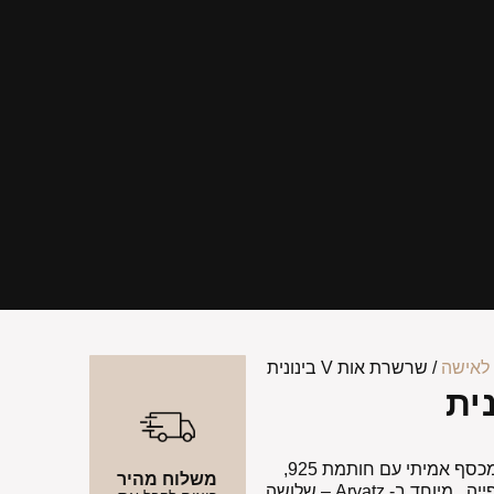
לאישה
/ שרשרת אות V בינונית
שרשרת אות V בינונית משובצת זירקונים מכסף אמיתי עם חותמת 925,
משלוח מהיר
שרשרת סופר מהממת עדינה וייחודית ביופייה . מיוחד ב- Arvatz – שלושה