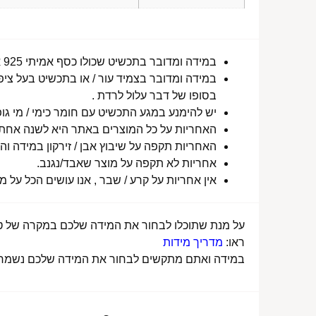
במידה ומדובר בתכשיט שכולו כסף אמיתי 925 או סטיינלס סטיל ללא ציפוי, התכשיט עמיד למים לטווח ארוך ביותר מעל שנה !
במידה ומדובר בצמיד עור / או בתכשיט בעל ציפו
בסופו של דבר עלול לרדת .
יש להימנע במגע התכשיט עם חומר כימי / מי גופ
האחריות על כל המוצרים באתר היא לשנה אחת מ
האחריות תקפה על שיבוץ אבן / זירקון במידה והו
אחריות לא תקפה על מוצר שאבד/נגנב.
אין אחריות על קרע / שבר , אנו עושים הכל על 
על מנת שתוכלו לבחור את המידה שלכם במקרה של טבע
ראו:
מדריך מידות
במידה ואתם מתקשים לבחור את המידה שלכם נשמח לע