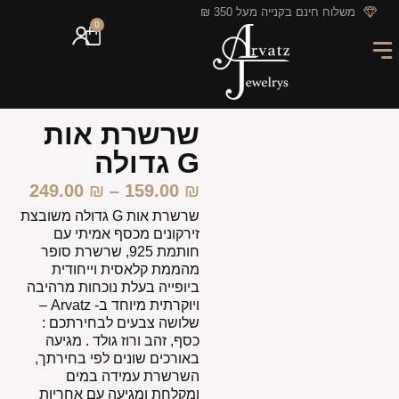
לתוכן
משלוח חינם בקנייה מעל 350 ₪
0
מארזי מתנה
חריטה אישית
GIFT CARD
מבצעי החודש
שרשרת אות
G גדולה
249.00
₪
–
159.00
₪
שרשרת אות G גדולה משובצת
זירקונים מכסף אמיתי עם
חותמת 925, שרשרת סופר
מהממת קלאסית וייחודית
ביופייה בעלת נוכחות מרהיבה
ויוקרתית מיוחד ב- Arvatz –
שלושה צבעים לבחירתכם :
כסף, זהב ורוז גולד . מגיעה
באורכים שונים לפי בחירתך,
השרשרת עמידה במים
ומקלחת ומגיעה עם אחריות