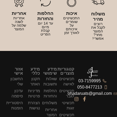
איכות
החלפות
אחריות
משלוח
התכשיטים
אחריות
והחזרות
מהיר
שומרים
לשנה
עד 14 יום
רוצים
על
שלמה על
מיום
לקבל את
איכותם
המוצר
קבלת
המוצר
לאורך זמן
הפריט
מחר?
אפשרי!
קטגוריות
מידע
מידע
אזור
מוצרים
שימושי
כללי
אישי
תכשיטים
שאלות
תקנון
החשבון
03-7159995
לאישה
ותשובות
האתר
שלי
050-8477213
תכשיטים
החלפות
מדיניות
עדכון
ohadaruats@gmail.com
לגבר
והחזרות
פרטיות
סיסמה
תכשיטי
משלוחים
הצהרת
היסטוריית
זוגות
נגישות
הזמנות
אחריות
תכשיטים
המוצר