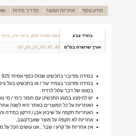
מידע נוסף
אחריות המוצר
מדריך מידות
שאל
בחר/י צבע
כסף אמיתי 925
,
ציפוי זהב
,
ציפוי
אורך שרשרת בס"מ
40
,
45
,
50
,
55
,
60
,
65
במידה ומדובר בתכשיט שכולו כסף אמיתי 925 או סטיינלס סטיל ללא ציפוי, התכשיט עמיד למים לטווח ארוך ביותר מעל שנה !
במידה ומדובר בצמיד עור / או בתכשיט בעל ציפו
בסופו של דבר עלול לרדת .
יש להימנע במגע התכשיט עם חומר כימי / מי גופ
האחריות על כל המוצרים באתר היא לשנה אחת מ
האחריות תקפה על שיבוץ אבן / זירקון במידה והו
אחריות לא תקפה על מוצר שאבד/נגנב.
אין אחריות על קרע / שבר , אנו עושים הכל על 