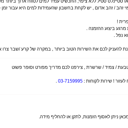
י זהב / זהב אדום , יש לקחת בחשבון שהעמידות למים היא עבור זמן ס
רית !
רגע ביצוע ההזמנה .
א נפל .
מנת להעניק לכם את השירות הטוב ביותר , במקרה של קרע /שבר צרו אי
ת / צמיד / שרשרת , צירפנו לכם מדריך מפורט וסופר פשוט
זור ! שירות לקוחות :
03-7159995
.