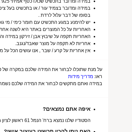
במידה ומדובר בתכשיט שכולו כסף אמיתי 925 או סטיינלס סטיל ללא ציפוי, התכשיט עמיד למים לטווח ארוך ביותר מעל שנה !
במידה ומדובר בצמיד עור / או בתכשיט בעל ציפו
בסופו של דבר עלול לרדת .
יש להימנע במגע התכשיט עם חומר כימי / מי גופ
האחריות על כל המוצרים באתר היא לשנה אחת מ
האחריות תקפה על שיבוץ אבן / זירקון במידה והו
אחריות לא תקפה על מוצר שאבד/נגנב.
אין אחריות על קרע / שבר , אנו עושים הכל על 
על מנת שתוכלו לבחור את המידה שלכם במקרה של טבע
ראו:
מדריך מידות
במידה ואתם מתקשים לבחור את המידה שלכם נשמח לע
איפה אתם נמצאים?
הסטודיו שלנו נמצא ברח' הנמל 61 ראשון לציון מכאן ניתן לאסוף הזמנות, לתקן או להחליף מידה.
האם ניתן להכין תכשיט בעיצוב אישי?