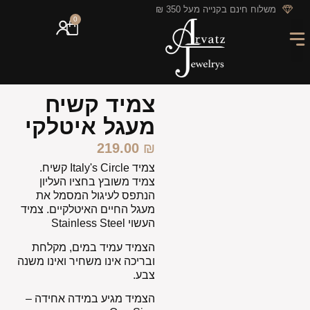
לתוכן
משלוח חינם בקנייה מעל 350 ₪
0
מארזי מתנה
חריטה אישית
GIFT CARD
מבצעי החודש
צמיד קשיח
מעגל איטלקי
219.00
₪
צמיד Italy's Circle קשיח.
צמיד משובץ בחציו העליון
הנתפס לעיגול המסמל את
מעגל החיים האיטלקיים. צמיד
העשוי Stainless Steel
הצמיד עמיד במים, מקלחת
ובריכה אינו משחיר ואינו משנה
צבע.
הצמיד מגיע במידה אחידה –