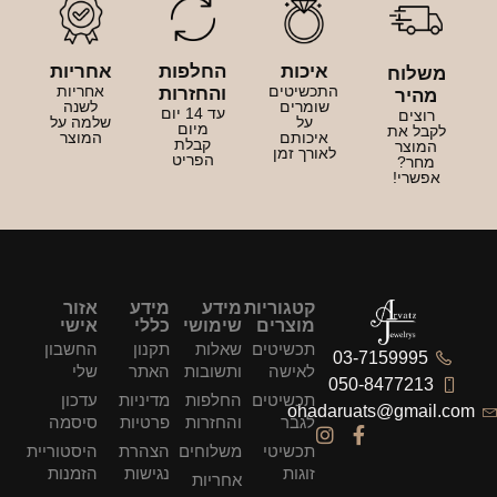
איכות
החלפות
אחריות
משלוח
התכשיטים
אחריות
והחזרות
מהיר
שומרים
לשנה
עד 14 יום
רוצים
על
שלמה על
מיום
לקבל את
איכותם
המוצר
קבלת
המוצר
לאורך זמן
הפריט
מחר?
אפשרי!
קטגוריות
מידע
מידע
אזור
מוצרים
שימושי
כללי
אישי
תכשיטים
שאלות
תקנון
החשבון
03-7159995
לאישה
ותשובות
האתר
שלי
050-8477213
תכשיטים
החלפות
מדיניות
עדכון
ohadaruats@gmail.com
לגבר
והחזרות
פרטיות
סיסמה
תכשיטי
משלוחים
הצהרת
היסטוריית
זוגות
נגישות
הזמנות
אחריות