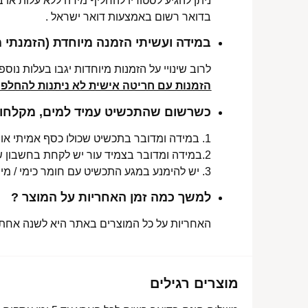
ניתן להגיע לסטודיו להחליף מידה ללא עלות או
בדואר רשום באמצעות דואר ישראל .
במידה ועשיתי הזמנה מיוחדת (הזמנתי 
לרוב שינויי על הזמנות מיוחדות יגבו בעלות נוספת, בין 30-70 ₪. תלו
הזמנות עם חריטה אישית לא ניתנות להחלפה 
כשרשום שהתכשיט עמיד למים, מקלחות 
1. במידה ומדובר בתכשיט שכולו כסף אמיתי או סטיינלס סטיל ללא ציפוי, התכשיט עמיד למים לטווח ארוך ביותר מעל שנה !
2.במידה ומדובר בצמיד עור יש לקחת בחשבון שהעמידות למים היא עבור זמן סביר של שימוש בתכשיט (בין חצי שנה לשנה) וציפוי בסופו של דבר עלול לרדת .
3. יש להימנע במגע התכשיט עם חומר כימי / מי גופרית !.
למשך כמה זמן האחריות על המוצר ?
האחריות על כל המוצרים באתר היא לשנה אחת מ
מוצרים רגילים