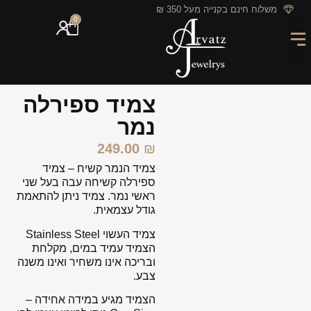
לתוכן
משלוח חינם בקנייה מעל 350 ₪
0
מארזי מתנה
חריטה אישית
GIFT CARD
מבצעי החודש
צמיד ספירלה
נמר
249.00
₪
צמיד הנמר קשיח – צמיד
ספירלה קשיחה עבה בעל שני
ראשי נמר. צמיד ניתן להתאמת
גודל עצמאית.
צמיד העשוי Stainless Steel
הצמיד עמיד במים, מקלחת
ובריכה אינו משחיר ואינו משנה
צבע.
הצמיד מגיע במידה אחידה –