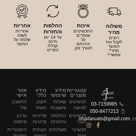
איכות
החלפות
אחריות
משלוח
התכשיטים
אחריות
והחזרות
מהיר
שומרים
לשנה
עד 14 יום
רוצים
על
שלמה על
מיום
לקבל את
איכותם
המוצר
קבלת
המוצר
לאורך זמן
הפריט
מחר?
אפשרי!
קטגוריות
מידע
מידע
אזור
מוצרים
שימושי
כללי
אישי
תכשיטים
שאלות
תקנון
החשבון
03-7159995
לאישה
ותשובות
האתר
שלי
050-8477213
תכשיטים
החלפות
מדיניות
עדכון
ohadaruats@gmail.com
לגבר
והחזרות
פרטיות
סיסמה
תכשיטי
משלוחים
הצהרת
היסטוריית
זוגות
נגישות
הזמנות