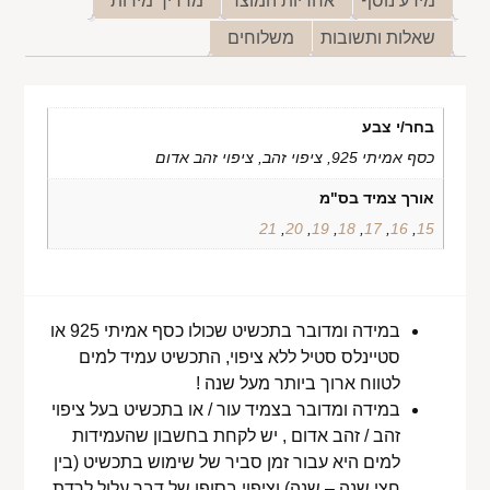
מידע נוסף
אחריות המוצר
מדריך מידות
שאלות ותשובות
משלוחים
בחר/י צבע
כסף אמיתי 925, ציפוי זהב, ציפוי זהב אדום
אורך צמיד בס"מ
21
,
20
,
19
,
18
,
17
,
16
,
15
במידה ומדובר בתכשיט שכולו כסף אמיתי 925 או
סטיינלס סטיל ללא ציפוי, התכשיט עמיד למים
לטווח ארוך ביותר מעל שנה !
במידה ומדובר בצמיד עור / או בתכשיט בעל ציפוי
זהב / זהב אדום , יש לקחת בחשבון שהעמידות
למים היא עבור זמן סביר של שימוש בתכשיט (בין
חצי שנה – שנה) וציפוי בסופו של דבר עלול לרדת