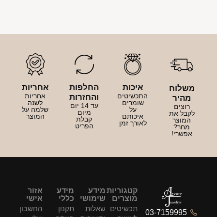
איכות
החלפות
אחריות
משלוח
התכשיטים
אחריות
והחזרות
מהיר
שומרים
לשנה
עד 14 יום
רוצים
על
שלמה על
מיום
לקבל את
איכותם
המוצר
קבלת
המוצר
לאורך זמן
הפריט
מחר?
אפשרי!
קטגוריות
מידע
מידע
אזור
מוצרים
שימושי
כללי
אישי
תכשיטים
שאלות
תקנון
החשבון
03-7159995