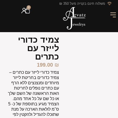
לתוכן
משלוח חינם בקנייה מעל 350 ₪
0
מארזי מתנה
חריטה אישית
GIFT CARD
מבצעי החודש
צמיד כדורי
לייזר עם
כתרים
199.00
₪
צמיד כדורי לייזר עם כתרים –
צמיד כדורים בחריטת לייזר
מיוחדים ומנצנצים ללא הרף
עם כתרים נופלים לחריטת
האות הראשונה של השם שלך
או כל שם על כל אחד מהם.
הצמיד מגיע בתוספת של כ- 5
ס"מ לולאות הארכה על מנת
שתוכלו להגדיל ולהקטין לפי