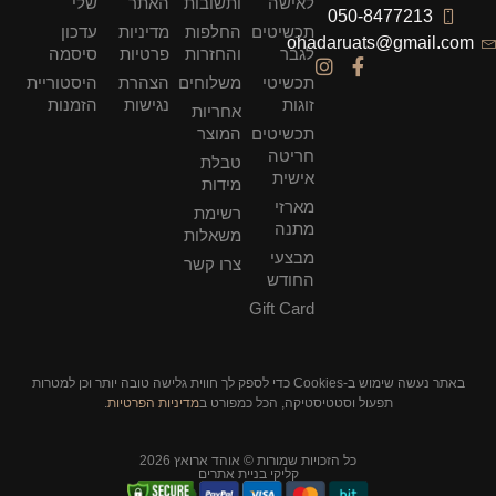
לאישה
ותשובות
האתר
שלי
050-8477213
תכשיטים
החלפות
מדיניות
עדכון
ohadaruats@gmail.com
לגבר
והחזרות
פרטיות
סיסמה
תכשיטי
משלוחים
הצהרת
היסטוריית
זוגות
נגישות
הזמנות
אחריות
תכשיטים
המוצר
חריטה
טבלת
אישית
מידות
מארזי
רשימת
מתנה
משאלות
מבצעי
צרו קשר
החודש
Gift Card
באתר נעשה שימוש ב-Cookies כדי לספק לך חווית גלישה טובה יותר וכן למטרות
תפעול וסטטיסטיקה, הכל כמפורט ב
מדיניות הפרטיות
.
כל הזכויות שמורות © אוהד ארואץ 2026
קליקי בניית אתרים