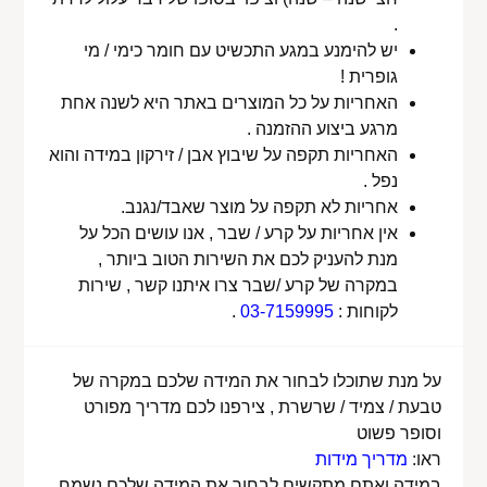
.
יש להימנע במגע התכשיט עם חומר כימי / מי
גופרית !
האחריות על כל המוצרים באתר היא לשנה אחת
מרגע ביצוע ההזמנה .
האחריות תקפה על שיבוץ אבן / זירקון במידה והוא
נפל .
אחריות לא תקפה על מוצר שאבד/נגנב.
אין אחריות על קרע / שבר , אנו עושים הכל על
מנת להעניק לכם את השירות הטוב ביותר ,
במקרה של קרע /שבר צרו איתנו קשר , שירות
לקוחות :
03-7159995
.
על מנת שתוכלו לבחור את המידה שלכם במקרה של
טבעת / צמיד / שרשרת , צירפנו לכם מדריך מפורט
וסופר פשוט
ראו:
מדריך מידות
במידה ואתם מתקשים לבחור את המידה שלכם נשמח