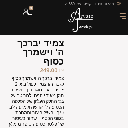
לתוכן
משלוח חינם בקנייה מעל 350 ₪
0
מארזי מתנה
חריטה אישית
GIFT CARD
מבצעי החודש
צמיד יברכך
ה' וישמרך
כסוף
249.00
₪
צמיד יברכך ה' וישמרך כסוף –
לגבר זהו צמיד כפול בעל 2
צמידים עם סוגר פין + נעילה
חזק מאוד ! הניתן לחריטה על
גבי החלק העליון של הפלטה
הכסופה להקדשה ולמתנה לבן
זוגך . בשילוב עור והמתכת
בגווני הכסף – שחור בעיטור
של פלטה כסופה סופר מומלץ