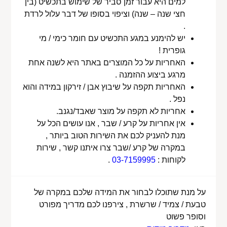
למים היא עבור זמן סביר של שימוש בתכשיט (בין
חצי שנה – שנה) וציפוי בסופו של דבר עלול לרדת
.
יש להימנע במגע התכשיט עם חומר כימי / מי
גופרית !
האחריות על כל המוצרים באתר היא לשנה אחת
מרגע ביצוע ההזמנה .
האחריות תקפה על שיבוץ אבן / זירקון במידה והוא
נפל .
אחריות לא תקפה על מוצר שאבד/נגנב.
אין אחריות על קרע / שבר , אנו עושים הכל על
מנת להעניק לכם את השירות הטוב ביותר ,
במקרה של קרע /שבר צרו איתנו קשר , שירות
לקוחות :
03-7159995
.
על מנת שתוכלו לבחור את המידה שלכם במקרה של
טבעת / צמיד / שרשרת , צירפנו לכם מדריך מפורט
וסופר פשוט