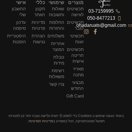
מוצרים
שימושי
כללי
אישי
תכשיטים
שאלות
תקנון
החשבון
03-7159995
לאישה
ותשובות
האתר
שלי
050-8477213
תכשיטים
החלפות
מדיניות
עדכון
ohadaruats@gmail.com
לגבר
והחזרות
פרטיות
סיסמה
תכשיטי
משלוחים
הצהרת
היסטוריית
זוגות
נגישות
הזמנות
אחריות
תכשיטים
המוצר
חריטה
טבלת
אישית
מידות
מארזי
רשימת
מתנה
משאלות
מבצעי
צרו קשר
החודש
Gift Card
באתר נעשה שימוש ב-Cookies כדי לספק לך חווית גלישה טובה יותר וכן למטרות
תפעול וסטטיסטיקה, הכל כמפורט ב
מדיניות הפרטיות
.