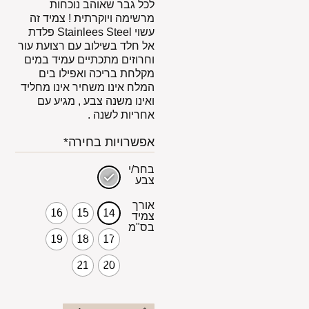
לכל גבר שאוהב נוכחות
מרשימה ויוקרתית ! צמיד זה
עשוי Stainlees Steel פלדת
אל חלד בשילוב עם רצועת עור
וחרוזים מתכתיים עמיד במים
מקלחת בריכה ואפילו בים
המלח אינו משחיר אינו מחליד
ואינו משנה צבע , מגיע עם
אחריות לשנה .
אפשרויות בחירה*
בחר/י
צבע
אורך
16
15
14
צמיד
בס"מ
19
18
17
21
20