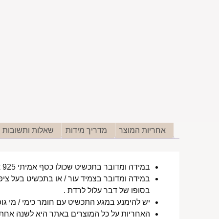
אחריות המוצר
מדריך מידות
שאלות ותשובות
במידה ומדובר בתכשיט שכולו כסף אמיתי 925 או סטיינלס סטיל ללא ציפוי, התכשיט עמיד למים לטווח ארוך ביותר מעל שנה !
במידה ומדובר בצמיד עור / או בתכשיט בעל ציפו
בסופו של דבר עלול לרדת .
יש להימנע במגע התכשיט עם חומר כימי / מי גופ
האחריות על כל המוצרים באתר היא לשנה אחת מ