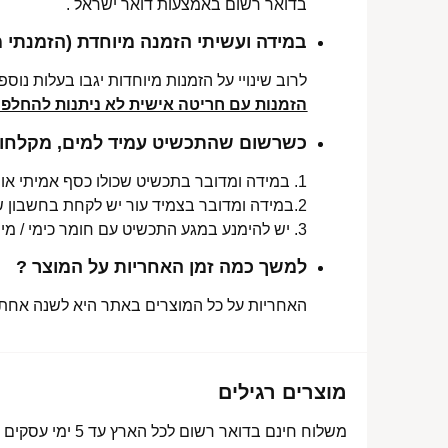
בדואר רשום באמצעות דואר ישראל .
במידה ועשיתי הזמנה מיוחדת (הזמנתי 
לרוב שינויי על הזמנות מיוחדות יגבו בעלות נוספת, בין 30-70 ₪. תלו
הזמנות עם חריטה אישית לא ניתנות להחלפה 
כשרשום שהתכשיט עמיד למים, מקלחות 
1. במידה ומדובר בתכשיט שכולו כסף אמיתי או סטיינלס סטיל ללא ציפוי, התכשיט עמיד למים לטווח ארוך ביותר מעל שנה !
2.במידה ומדובר בצמיד עור יש לקחת בחשבון שהעמידות למים היא עבור זמן סביר של שימוש בתכשיט (בין חצי שנה לשנה) וציפוי בסופו של דבר עלול לרדת .
3. יש להימנע במגע התכשיט עם חומר כימי / מי גופרית !.
למשך כמה זמן האחריות על המוצר ?
האחריות על כל המוצרים באתר היא לשנה אחת מ
מוצרים רגילים
משלוח חינם בדואר רשום לכל הארץ עד 5 ימי עסקים מעל 350 ₪