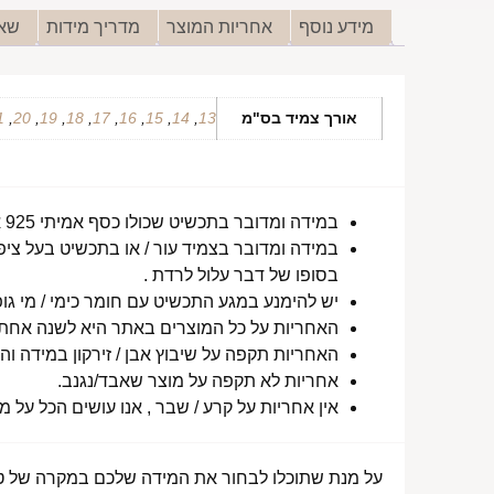
מידע נוסף
אחריות המוצר
מדריך מידות
שאל
אורך צמיד בס"מ
13
,
14
,
15
,
16
,
17
,
18
,
19
,
20
,
1
במידה ומדובר בתכשיט שכולו כסף אמיתי 925 או סטיינלס סטיל ללא ציפוי, התכשיט עמיד למים לטווח ארוך ביותר מעל שנה !
במידה ומדובר בצמיד עור / או בתכשיט בעל ציפו
בסופו של דבר עלול לרדת .
יש להימנע במגע התכשיט עם חומר כימי / מי גופ
האחריות על כל המוצרים באתר היא לשנה אחת מ
האחריות תקפה על שיבוץ אבן / זירקון במידה והו
אחריות לא תקפה על מוצר שאבד/נגנב.
אין אחריות על קרע / שבר , אנו עושים הכל על 
על מנת שתוכלו לבחור את המידה שלכם במקרה של טבע