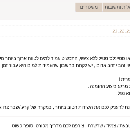
ות ותשובות
משלוחים
23
,
22
,
2
י זהב / זהב אדום , יש לקחת בחשבון שהעמידות למים היא עבור זמן ס
רית !
רגע ביצוע ההזמנה .
א נפל .
מנת להעניק לכם את השירות הטוב ביותר , במקרה של קרע /שבר צרו אי
ת / צמיד / שרשרת , צירפנו לכם מדריך מפורט וסופר פשוט