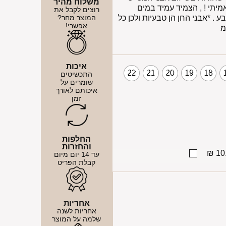
משלוח מהיר
מיתי ! , הצמיד עמיד במים
רוצים לקבל את
 . *אבני החן הן טבעיות ולכן כל
המוצר מחר?
אפשרי!
איכות
22
21
20
19
18
התכשיטים
שומרים על
איכותם לאורך
זמן
החלפות
והחזרות
10.
עד 14 יום מיום
קבלת הפריט
אחריות
אחריות לשנה
שלמה על המוצר