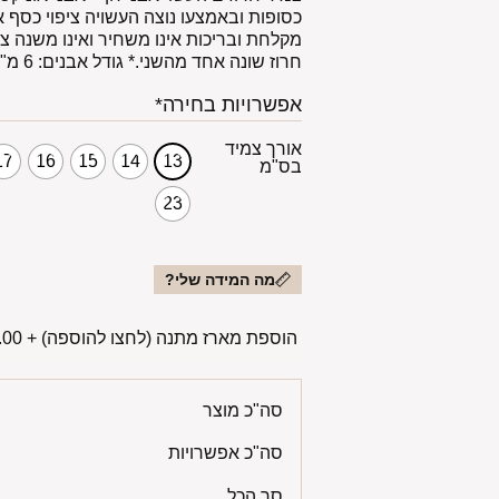
כסופות ובאמצעו נוצה העשויה ציפוי כסף א
מקלחת ובריכות אינו משחיר ואינו משנה צבע
חרוז שונה אחד מהשני.* גודל אבנים: 6 מ"מ
אפשרויות בחירה*
אורך צמיד
17
16
15
14
13
בס"מ
23
מה המידה שלי?
הוספת מארז מתנה (לחצו להוספה)
+
00 ₪
סה"כ מוצר
סה"כ אפשרויות
סך הכל