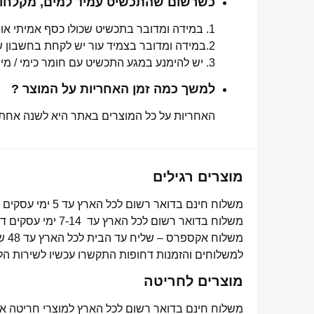
כשרשום שהתכשיט עמיד למים, מקלחות 
1. במידה ומדובר בתכשיט שכולו כסף אמיתי או סטיינלס סטיל ללא ציפוי, התכשיט עמיד למים לטווח ארוך ביותר מעל שנה !
2.במידה ומדובר בצמיד עור יש לקחת בחשבון שהעמידות למים היא עבור זמן סביר של שימוש בתכשיט (בין חצי שנה לשנה) וציפוי בסופו של דבר עלול לרדת .
3. יש להימנע במגע התכשיט עם חומר כימי / מי גופרית !.
למשך כמה זמן האחריות על המוצר ?
האחריות על כל המוצרים באתר היא לשנה אחת מ
מוצרים רגילים
משלוח חינם בדואר רשום לכל הארץ עד 5 ימי עסקים מעל 350 ₪
משלוח בדואר רשום לכל הארץ עד 7-14 ימי עסקים דרך דואר ישראל- 15 ₪
משלוח אקספרס – שליח עד הבית לכל הארץ עד 48 שעות- 40 ₪
למשלוחים והזמנות דחופות התקשרו עכשיו לשירות הל
מוצרים לחריטה
משלוח חינם בדואר רשום לכל הארץ למוצרי חריטה אישית עד 15 ימי עסקים