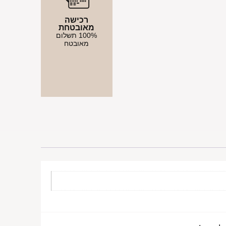
רכישה
מאובטחת
100% תשלום
מאובטח