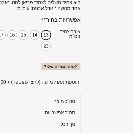
הוא צמיד משלים לצמיד פביאן לסט. *אבני ה
אחד מהשני.* גודל אבנים: 6 מ"מ
אפשרויות בחירה*
אורך צמיד
17
16
15
14
13
בס"מ
23
מה המידה שלי?
הוספת מארז מתנה (לחצו להוספה)
+
00 ₪
סה"כ מוצר
סה"כ אפשרויות
סך הכל