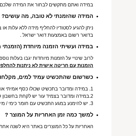
במידה ואתם מתקשים לבחור את המידה שלכם נש
המידה שהזמנתי לא טובה, מה עושים?
ניתן להגיע לסטודיו להחליף מידה ללא עלות או
בדואר רשום באמצעות דואר ישראל .
במידה ועשיתי הזמנה מיוחדת (הזמנתי 
לרוב שינויי על הזמנות מיוחדות יגבו בעלות נוספת, בין 30-70 ₪. תלו
הזמנות עם חריטה אישית לא ניתנות להחלפה 
כשרשום שהתכשיט עמיד למים, מקלחות 
1. במידה ומדובר בתכשיט שכולו כסף אמיתי או סטיינלס סטיל ללא ציפוי, התכשיט עמיד למים לטווח ארוך ביותר מעל שנה !
2.במידה ומדובר בצמיד עור יש לקחת בחשבון שהעמידות למים היא עבור זמן סביר של שימוש בתכשיט (בין חצי שנה לשנה) וציפוי בסופו של דבר עלול לרדת .
3. יש להימנע במגע התכשיט עם חומר כימי / מי גופרית !.
למשך כמה זמן האחריות על המוצר ?
האחריות על כל המוצרים באתר היא לשנה אחת מ