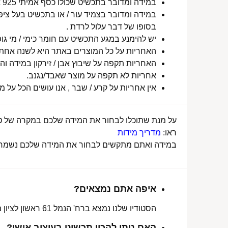
במידה ומדובר בתכשיט שכולו כסף אמיתי 925 או סטיינלס סטיל ללא ציפוי, התכשיט עמיד למים לטווח ארוך ביותר מעל שנה !
במידה ומדובר בצמיד עור / או בתכשיט בעל ציפו
בסופו של דבר עלול לרדת .
יש להימנע במגע התכשיט עם חומר כימי / מי גופ
האחריות על כל המוצרים באתר היא לשנה אחת מ
האחריות תקפה על שיבוץ אבן / זירקון במידה והו
אחריות לא תקפה על מוצר שאבד/נגנב.
אין אחריות על קרע / שבר , אנו עושים הכל על 
על מנת שתוכלו לבחור את המידה שלכם במקרה של טבע
ראו:
מדריך מידות
במידה ואתם מתקשים לבחור את המידה שלכם נשמח לע
איפה אתם נמצאים?
הסטודיו שלנו נמצא ברח' הנמל 61 ראשון לציון מכאן ניתן לאסוף הזמנות, לתקן או להחליף מידה.
האם ניתן להכין תכשיט בעיצוב אישי?