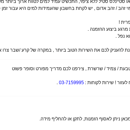
י זהב / זהב אדום , יש לקחת בחשבון שהעמידות למים היא עבור זמן ס
רית !
רגע ביצוע ההזמנה .
א נפל .
מנת להעניק לכם את השירות הטוב ביותר , במקרה של קרע /שבר צרו אי
ת / צמיד / שרשרת , צירפנו לכם מדריך מפורט וסופר פשוט
זור ! שירות לקוחות :
03-7159995
.