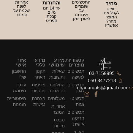
התכשיטים
אחריות
והחזרות
מהיר
שומרים
לשנה
עד 14 יום
רוצים
על
שלמה על
מיום
לקבל את
איכותם
המוצר
קבלת
המוצר
לאורך זמן
הפריט
מחר?
אפשרי!
קטגוריות
מידע
מידע
אזור
מוצרים
שימושי
כללי
אישי
תכשיטים
שאלות
תקנון
החשבון
03-7159995
לאישה
ותשובות
האתר
שלי
050-8477213
תכשיטים
החלפות
מדיניות
עדכון
ohadaruats@gmail.com
לגבר
והחזרות
פרטיות
סיסמה
תכשיטי
משלוחים
הצהרת
היסטוריית
זוגות
נגישות
הזמנות
אחריות
תכשיטים
המוצר
חריטה
טבלת
אישית
מידות
מארזי