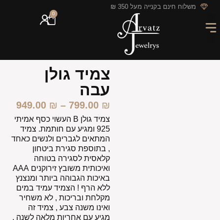
לתוכן
משלוח חינם בקנייה מעל 350 ₪
0
מארזי מתנה
חריטה אישית
GIFT CARD
מבצעי החודש
צמיד גולן
עבה
949.00
₪
–
799.00
₪
צמיד גולן B העשוי כסף אמיתי
925 ומגיע עם חותמת. צמיד
המתאים לגברים ולנשים כאחד
, בתוספת סגירת ביטחון
קלאסית לסגירה בטוחה
ואיכותית משובץ זירוקנים AAA
באיכות הגבוהה ביותר ומנצנץ
ללא הרף ! הצמיד עמיד במים
מקלחת ובריכות , לא משחיר
ואינו משנה צבע , צמיד זה
מגיע עם אחריות מלאה לשנה .