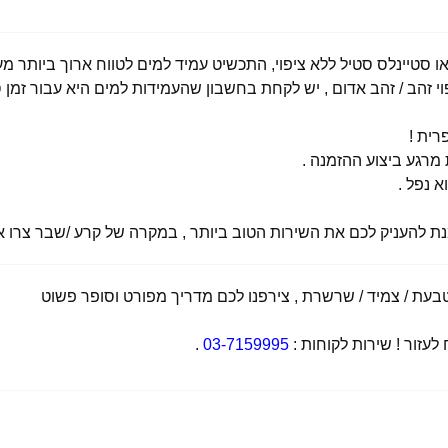
י זהב / זהב אדום , יש לקחת בחשבון שהעמידות למים היא עבור זמן ס
רית !
רגע ביצוע ההזמנה .
א נפל .
מנת להעניק לכם את השירות הטוב ביותר , במקרה של קרע /שבר צרו אי
ת / צמיד / שרשרת , צירפנו לכם מדריך מפורט וסופר פשוט
זור ! שירות לקוחות :
03-7159995
.