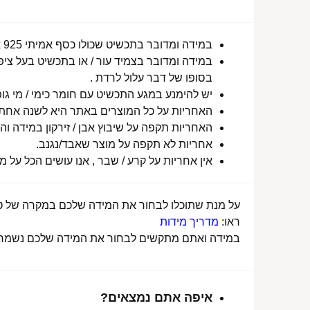
במידה ומדובר בתכשיט שכולו כסף אמיתי 925 או סטיינלס סטיל ללא ציפוי, התכשיט עמיד למים לטווח ארוך ביותר מעל שנה !
במידה ומדובר בצמיד עור / או בתכשיט בעל ציפו
בסופו של דבר עלול לרדת .
יש להימנע במגע התכשיט עם חומר כימי / מי גופ
האחריות על כל המוצרים באתר היא לשנה אחת מ
האחריות תקפה על שיבוץ אבן / זירקון במידה והו
אחריות לא תקפה על מוצר שאבד/נגנב.
אין אחריות על קרע / שבר , אנו עושים הכל על 
על מנת שתוכלו לבחור את המידה שלכם במקרה של טבע
ראו:
מדריך מידות
במידה ואתם מתקשים לבחור את המידה שלכם נשמח לע
איפה אתם נמצאים?