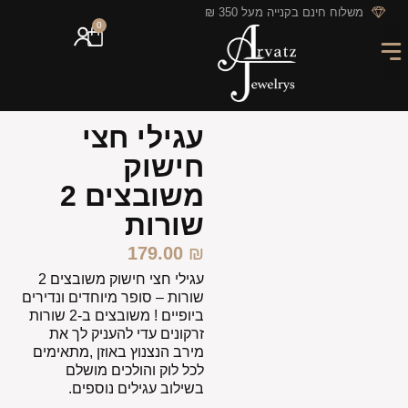
לתוכן
משלוח חינם בקנייה מעל 350 ₪
0
מארזי מתנה
חריטה אישית
GIFT CARD
מבצעי החודש
עגילי חצי
חישוק
משובצים 2
שורות
179.00
₪
עגילי חצי חישוק משובצים 2
שורות –
סופר מיוחדים ונדירים
ביופיים !
משובצים ב-2 שורות
זרקונים עדי להעניק לך את
מירב הנצנוץ באוזן ,מתאימים
לכל לוק והולכים מושלם
בשילוב עגילים נוספים.