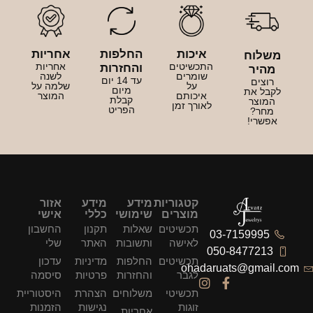
איכות
החלפות
אחריות
משלוח
התכשיטים
אחריות
והחזרות
מהיר
שומרים
לשנה
עד 14 יום
רוצים
על
שלמה על
מיום
לקבל את
איכותם
המוצר
קבלת
המוצר
לאורך זמן
הפריט
מחר?
אפשרי!
קטגוריות
מידע
מידע
אזור
מוצרים
שימושי
כללי
אישי
תכשיטים
שאלות
תקנון
החשבון
03-7159995
לאישה
ותשובות
האתר
שלי
050-8477213
תכשיטים
החלפות
מדיניות
עדכון
ohadaruats@gmail.com
לגבר
והחזרות
פרטיות
סיסמה
תכשיטי
משלוחים
הצהרת
היסטוריית
זוגות
נגישות
הזמנות
אחריות