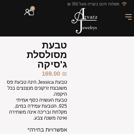
לתוכן
משלוח חינם בקנייה מעל 350 ₪
0
מארזי מתנה
חריטה אישית
GIFT CARD
מבצעי החודש
טבעת
מסולסלת
ג'סיקה
169.00
₪
טבעת Jessica הינה טבעת פס
משובצת זרקונים מנצנצים בכל
היקפה.
טבעת העשויה כסף אמיתי
925. הטבעת עמידה במים,
מקלחת ובריכה אינה משחירה
ואינה משנה צבע.
אפשרויות בחירה*