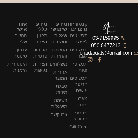
קטגוריות
מידע
מידע
אזור
מוצרים
שימושי
כללי
אישי
תכשיטים
שאלות
תקנון
החשבון
03-7159995
לאישה
ותשובות
האתר
שלי
050-8477213
תכשיטים
החלפות
מדיניות
עדכון
ohadaruats@gmail.com
לגבר
והחזרות
פרטיות
סיסמה
תכשיטי
משלוחים
הצהרת
היסטוריית
זוגות
נגישות
הזמנות
אחריות
תכשיטים
המוצר
חריטה
טבלת
אישית
מידות
מארזי
רשימת
מתנה
משאלות
מבצעי
צרו קשר
החודש
Gift Card