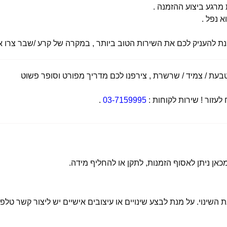
רגע ביצוע ההזמנה .
א נפל .
מנת להעניק לכם את השירות הטוב ביותר , במקרה של קרע /שבר צרו אי
ת / צמיד / שרשרת , צירפנו לכם מדריך מפורט וסופר פשוט
זור ! שירות לקוחות :
03-7159995
.
 השינוי. על מנת לבצע שינויים או עיצובים אישיים יש ליצור קשר טלפו