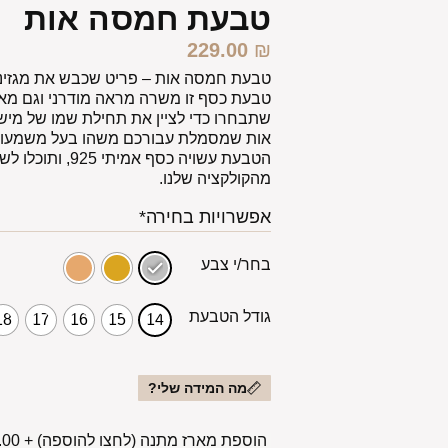
טבעת חמסה אות
229.00
₪
טבעת חמסה אות – פריט שכבש את מגזיני 
טבעת כסף זו משרה מראה מודרני וגם מא
שתבחרו כדי לציין את תחילת שמו של מישה
אות שמסמלת עבורכם משהו בעל משמעות
הטבעת עשויה כסף א
מהקולקציה שלנו.
אפשרויות בחירה*
בחר/י צבע
גודל הטבעת
18
17
16
15
14
מה המידה שלי?
הוספת מארז מתנה (לחצו להוספה)
+
00 ₪