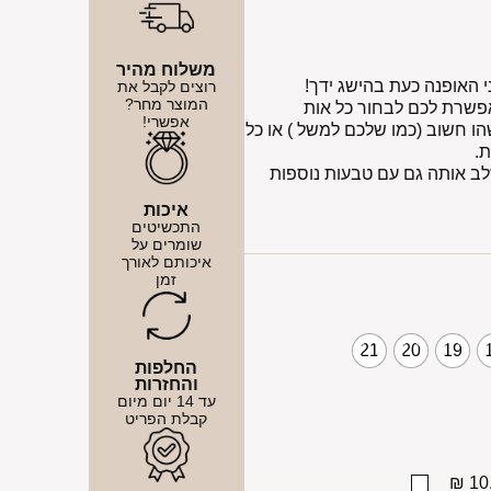
משלוח מהיר
האופנה כעת בהישג ידך!
רוצים לקבל את
המוצר מחר?
פשרת לכם לבחור כל אות
אפשרי!
ו חשוב (כמו שלכם למשל ) או כל
.
מיתי 925, ותוכלו לשלב אותה גם עם טבעות נוספות
איכות
התכשיטים
שומרים על
איכותם לאורך
זמן
21
20
19
החלפות
והחזרות
עד 14 יום מיום
קבלת הפריט
10.