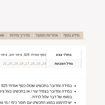
מידע נוסף
אחריות המוצר
מדריך מידות
שאל
בחר/י צבע
כסף אמיתי 925, ציפוי זהב, ציפוי זהב אדום
גודל הטבעת
14
,
15
,
16
,
17
,
18
,
19
,
20
,
21
במידה ומדובר בתכשיט שכולו כסף אמיתי 925 או סטיינלס סטיל ללא ציפוי, התכשיט עמיד למים לטווח ארוך ביותר מעל שנה !
במידה ומדובר בצמיד עור / או בתכשיט בעל ציפו
בסופו של דבר עלול לרדת .
יש להימנע במגע התכשיט עם חומר כימי / מי גופ