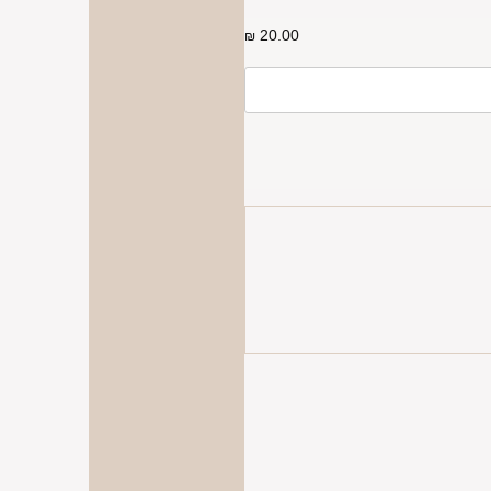
20.00
₪