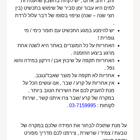
זהב / זהב אדום , יש לקחת בחשבון שהעמידות
למים היא עבור זמן סביר של שימוש בתכשיט (בין
חצי שנה – שנה) וציפוי בסופו של דבר עלול לרדת
.
יש להימנע במגע התכשיט עם חומר כימי / מי
גופרית !
האחריות על כל המוצרים באתר היא לשנה אחת
מרגע ביצוע ההזמנה .
האחריות תקפה על שיבוץ אבן / זירקון במידה והוא
נפל .
אחריות לא תקפה על מוצר שאבד/נגנב.
אין אחריות על קרע / שבר , אנו עושים הכל על
מנת להעניק לכם את השירות הטוב ביותר ,
במקרה של קרע /שבר צרו איתנו קשר , שירות
לקוחות :
03-7159995
.
על מנת שתוכלו לבחור את המידה שלכם במקרה של
טבעת / צמיד / שרשרת , צירפנו לכם מדריך מפורט