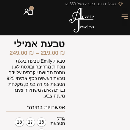
לתוכן
משלוח חינם בקנייה מעל 350 ₪
0
מארזי מתנה
חריטה אישית
GIFT CARD
מבצעי החודש
טבעת אמילי
249.00
₪
–
219.00
₪
טבעת Emily טבעת בעלת
נוכחות מרהיבה ובולטת לעין
נותנת תחושה יוקרתית על ידך.
טבעת העשויה כסף אמיתי 925
הטבעת עמידה במים, מקלחת
ובריכה אינה משחירה ואינה
משנה צבע.
אפשרויות בחירה*
גודל
18
17
16
הטבעת