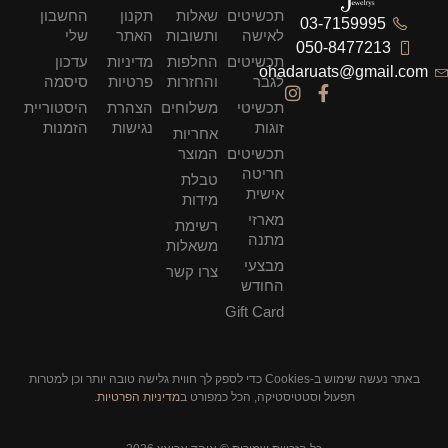
תכשיטים
שאלות
תקנון
החשבון
03-7159995
לאישה
ותשובות
האתר
שלי
050-8477213
תכשיטים
החלפות
מדיניות
עדכון
ohadaruats@gmail.com
לגבר
והחזרות
פרטיות
סיסמה
תכשיטי
משלוחים
הצהרת
היסטוריית
זוגות
נגישות
הזמנות
אחריות
תכשיטים
המוצר
חריטה
טבלת
אישית
מידות
מארזי
רשימת
מתנה
משאלות
מבצעי
צרו קשר
החודש
Gift Card
באתר נעשה שימוש ב-Cookies כדי לספק לך חווית גלישה טובה יותר וכן למטרות
תפעול וסטטיסטיקה, הכל כמפורט ב
מדיניות הפרטיות
.