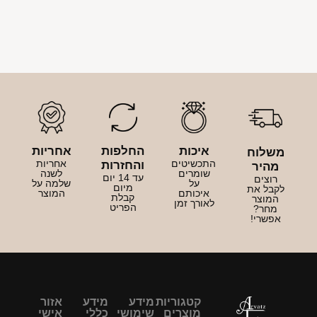
איכות
החלפות
אחריות
משלוח
התכשיטים
אחריות
והחזרות
מהיר
שומרים
לשנה
עד 14 יום
רוצים
על
שלמה על
מיום
לקבל את
איכותם
המוצר
קבלת
המוצר
לאורך זמן
הפריט
מחר?
אפשרי!
קטגוריות
מידע
מידע
אזור
מוצרים
שימושי
כללי
אישי