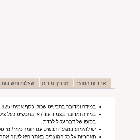
אחריות המוצר
מדריך מידות
שאלות ותשובות
במידה ומדובר בתכשיט שכולו כסף אמיתי 925 או סטיינלס סטיל ללא ציפוי, התכשיט עמיד למים לטווח ארוך ביותר מעל שנה !
במידה ומדובר בצמיד עור / או בתכשיט בעל ציפו
בסופו של דבר עלול לרדת .
יש להימנע במגע התכשיט עם חומר כימי / מי גופ
האחריות על כל המוצרים באתר היא לשנה אחת מ