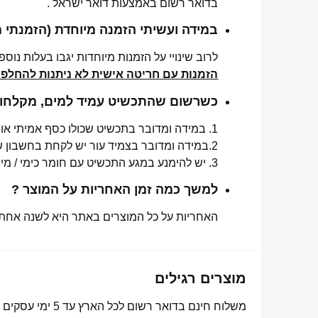
בדואר רשום באמצעות דואר ישראל .
במידה ועשיתי הזמנה מיוחדת (הזמנתי 
לרוב שינויי על הזמנות מיוחדות יגבו בעלות נוספת, בין 30-70 ₪. תלו
הזמנות עם חריטה אישית לא ניתנות להחלפה 
כשרשום שהתכשיט עמיד למים, מקלחות 
1. במידה ומדובר בתכשיט שכולו כסף אמיתי או סטיינלס סטיל ללא ציפוי, התכשיט עמיד למים לטווח ארוך ביותר מעל שנה !
2.במידה ומדובר בצמיד עור יש לקחת בחשבון שהעמידות למים היא עבור זמן סביר של שימוש בתכשיט (בין חצי שנה לשנה) וציפוי בסופו של דבר עלול לרדת .
3. יש להימנע במגע התכשיט עם חומר כימי / מי גופרית !.
למשך כמה זמן האחריות על המוצר ?
האחריות על כל המוצרים באתר היא לשנה אחת מ
מוצרים רגילים
משלוח חינם בדואר רשום לכל הארץ עד 5 ימי עסקים מעל 350 ₪