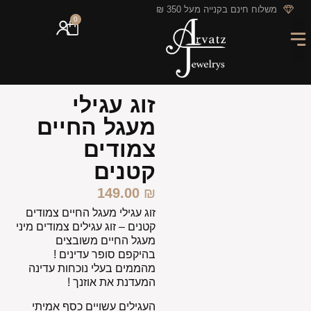
לתוכן
משלוח חינם בקנייה מעל 350 ₪
0
מארזי מתנה
חריטה אישית
GIFT CARD
מבצעי החודש
זוג עגילי
מעגל החיים
צמודים
קטנים
149.00
₪
זוג עגילי מעגל החיים צמודים
קטנים
–
זוג עגילים צמודים מיני
מעגל החיים משובצים
בהיקפם סופר עדינים !
מהממים בעלי נוכחות עדינה
המעדנת את אוזנך !
העגילים עשויים כסף אמיתי