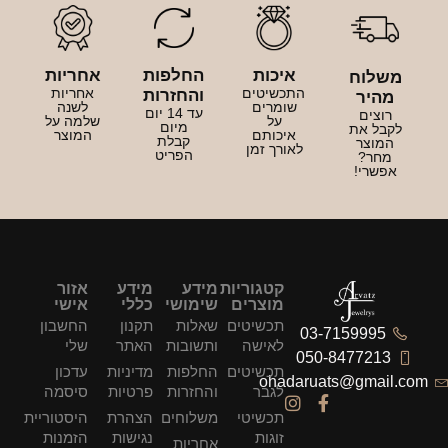
איכות
החלפות
אחריות
משלוח
התכשיטים
אחריות
והחזרות
מהיר
שומרים
לשנה
עד 14 יום
רוצים
על
שלמה על
מיום
לקבל את
איכותם
המוצר
קבלת
המוצר
לאורך זמן
הפריט
מחר?
אפשרי!
קטגוריות
מידע
מידע
אזור
מוצרים
שימושי
כללי
אישי
תכשיטים
שאלות
תקנון
החשבון
03-7159995
לאישה
ותשובות
האתר
שלי
050-8477213
תכשיטים
החלפות
מדיניות
עדכון
ohadaruats@gmail.com
לגבר
והחזרות
פרטיות
סיסמה
תכשיטי
משלוחים
הצהרת
היסטוריית
זוגות
נגישות
הזמנות
אחריות