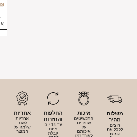
249.00
₪
בחירת
אפשרויות
איכות
החלפות
אחריות
לוח
התכשיטים
אחריות
והחזרות
היר
שומרים
לשנה
עד 14 יום
וצים
על
שלמה על
מיום
בל את
איכותם
המוצר
קבלת
מוצר
לאורך זמן