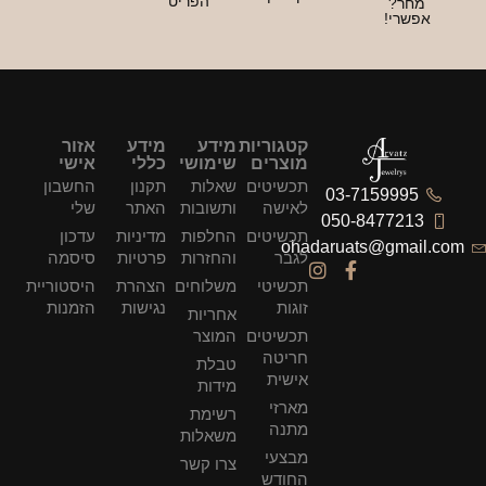
הפריט
חר?
שרי!
קטגוריות
מידע
מידע
אזור
מוצרים
שימושי
כללי
אישי
תכשיטים
שאלות
תקנון
החשבון
03-7159995
לאישה
ותשובות
האתר
שלי
050-847721
תכשיטים
החלפות
מדיניות
עדכון
ohadaruats@gmai
לגבר
והחזרות
פרטיות
סיסמה
תכשיטי
משלוחים
הצהרת
היסטוריית
זוגות
נגישות
הזמנות
אחריות
תכשיטים
המוצר
חריטה
טבלת
אישית
מידות
מארזי
רשימת
מתנה
משאלות
מבצעי
צרו קשר
החודש