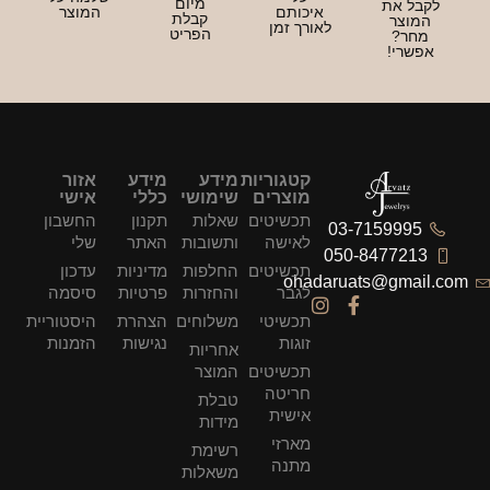
מיום
בל את
איכותם
המוצר
קבלת
מוצר
לאורך זמן
הפריט
חר?
שרי!
קטגוריות
מידע
מידע
אזור
מוצרים
שימושי
כללי
אישי
תכשיטים
שאלות
תקנון
החשבון
03-7159995
לאישה
ותשובות
האתר
שלי
050-847721
תכשיטים
החלפות
מדיניות
עדכון
ohadaruats@gmai
לגבר
והחזרות
פרטיות
סיסמה
תכשיטי
משלוחים
הצהרת
היסטוריית
זוגות
נגישות
הזמנות
אחריות
תכשיטים
המוצר
חריטה
טבלת
אישית
מידות
מארזי
רשימת
מתנה
משאלות