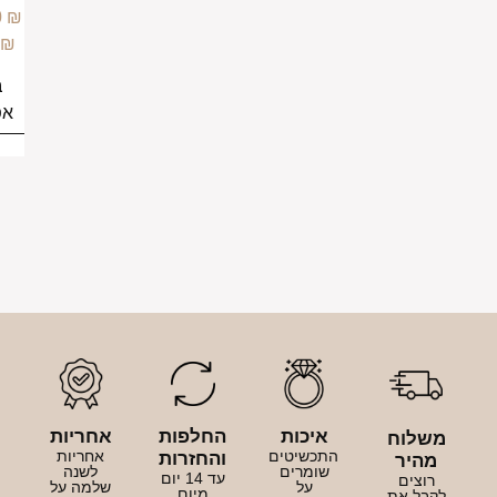
–
159.00
₪
249.00
₪
בחירת
אפשרויות
איכות
החלפות
אחריות
לוח
התכשיטים
אחריות
והחזרות
היר
שומרים
לשנה
עד 14 יום
וצים
על
שלמה על
מיום
בל את