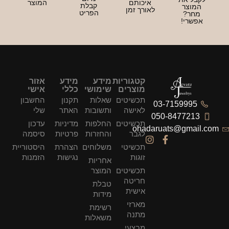
איכותם
המוצר
קבלת
מוצר
לאורך זמן
הפריט
חר?
שרי!
קטגוריות
מידע
מידע
אזור
מוצרים
שימושי
כללי
אישי
תכשיטים
שאלות
תקנון
החשבון
03-7159995
לאישה
ותשובות
האתר
שלי
050-847721
תכשיטים
החלפות
מדיניות
עדכון
ohadaruats@gmai
לגבר
והחזרות
פרטיות
סיסמה
תכשיטי
משלוחים
הצהרת
היסטוריית
זוגות
נגישות
הזמנות
אחריות
תכשיטים
המוצר
חריטה
טבלת
אישית
מידות
מארזי
רשימת
מתנה
משאלות
מבצעי