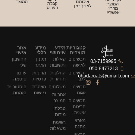
יכותם
המוצר
קבלת
ורך זמן
הפריט
קטגוריות
מידע
מידע
אזור
מוצרים
שימושי
כללי
אישי
תכשיטים
שאלות
תקנון
החשבון
לאישה
ותשובות
האתר
שלי
תכשיטים
החלפות
מדיניות
עדכון
ohad
לגבר
והחזרות
פרטיות
סיסמה
תכשיטי
משלוחים
הצהרת
היסטוריית
זוגות
נגישות
הזמנות
אחריות
תכשיטים
המוצר
חריטה
טבלת
אישית
מידות
מארזי
רשימת
מתנה
משאלות
מבצעי