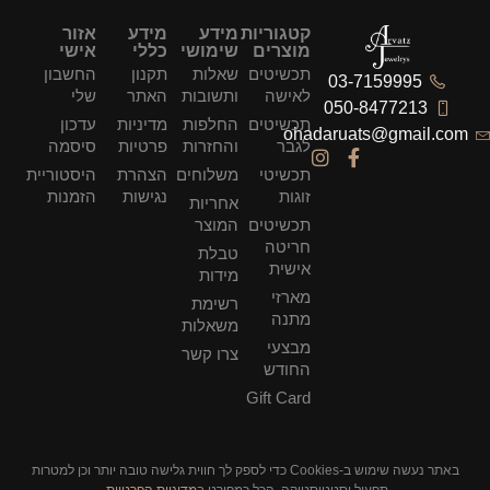
קטגוריות
מידע
מידע
אזור
מוצרים
שימושי
כללי
אישי
תכשיטים
שאלות
תקנון
החשבון
לאישה
ותשובות
האתר
שלי
תכשיטים
החלפות
מדיניות
עדכון
ohad
לגבר
והחזרות
פרטיות
סיסמה
תכשיטי
משלוחים
הצהרת
היסטוריית
זוגות
נגישות
הזמנות
אחריות
תכשיטים
המוצר
חריטה
טבלת
אישית
מידות
מארזי
רשימת
מתנה
משאלות
מבצעי
צרו קשר
החודש
Gift Card
באתר נעשה שימוש ב-Cookies כדי לספק לך חווית גלישה טובה יותר וכן למטרות