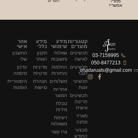
הפריט
קטגוריות
מידע
מידע
אזור
מוצרים
שימושי
כללי
אישי
תכשיטים
שאלות
תקנון
החשבון
לאישה
ותשובות
האתר
שלי
תכשיטים
החלפות
מדיניות
עדכון
ohad
לגבר
והחזרות
פרטיות
סיסמה
תכשיטי
משלוחים
הצהרת
היסטוריית
זוגות
נגישות
הזמנות
אחריות
תכשיטים
המוצר
חריטה
טבלת
אישית
מידות
מארזי
רשימת
מתנה
משאלות
מבצעי
צרו קשר
החודש