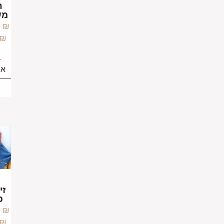
גורמט
חוליות
משובץ
משובצות
טורקיז
–
399.00
₪
–
599.00
₪
599.00
₪
749.00
₪
בחירת
בחירת
אפשרויות
אפשרויות
צמיד
זירקונים
פיגארו
–
699.00
₪
849.00
₪