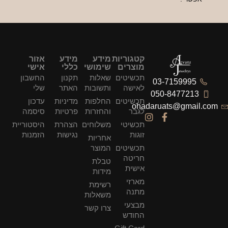
קטגוריות
מידע
מידע
אזור
מוצרים
שימושי
כללי
אישי
תכשיטים
שאלות
תקנון
החשבון
לאישה
ותשובות
האתר
שלי
תכשיטים
החלפות
מדיניות
עדכון
oha
לגבר
והחזרות
פרטיות
סיסמה
תכשיטי
משלוחים
הצהרת
היסטוריית
זוגות
נגישות
הזמנות
אחריות
תכשיטים
המוצר
חריטה
טבלת
אישית
מידות
מארזי
רשימת
מתנה
משאלות
מבצעי
צרו קשר
החודש