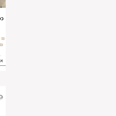
צמיד
צמיד
גולן
כסף 925
שחור
שחור
ולבן
גולן
לגבר
לגבר
–
549.00
₪
–
549.00
₪
699.00
₪
699.00
₪
בחירת
בחירת
אפשרויות
אפשרויות
צמיד
צמיד