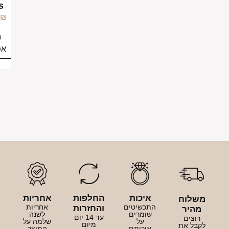
Pearls
249.00
₪
בחירת
אפשרויות
איכות
החלפות
אחריות
לוח
התכשיטים
אחריות
והחזרות
היר
שומרים
לשנה
עד 14 יום
וצים
על
שלמה על
מיום
בל את
איכותם
המוצר