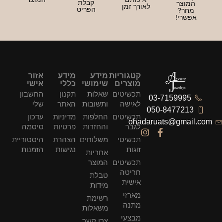
קבלת
מוצר
לאורך זמן
הפריט
חר?
שרי!
קטגוריות
מידע
מידע
אזור
מוצרים
שימושי
כללי
אישי
תכשיטים
שאלות
תקנון
החשבון
03-7159995
לאישה
ותשובות
האתר
שלי
050-847721
תכשיטים
החלפות
מדיניות
עדכון
ohadaruats@gmai
לגבר
והחזרות
פרטיות
סיסמה
תכשיטי
משלוחים
הצהרת
היסטוריית
זוגות
נגישות
הזמנות
אחריות
תכשיטים
המוצר
חריטה
טבלת
אישית
מידות
מארזי
רשימת
מתנה
משאלות
מבצעי
צרו קשר