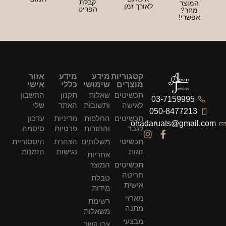
קבלת
ורך זמן
הפריט
קטגוריות
מידע
מידע
אזור
מוצרים
שימושי
כללי
אישי
תכשיטים
שאלות
תקנון
החשבון
לאישה
ותשובות
האתר
שלי
תכשיטים
החלפות
מדיניות
עדכון
ohad
לגבר
והחזרות
פרטיות
סיסמה
תכשיטי
משלוחים
הצהרת
היסטוריית
זוגות
נגישות
הזמנות
אחריות
תכשיטים
המוצר
חריטה
טבלת
אישית
מידות
מארזי
רשימת
מתנה
משאלות
מבצעי
צרו קשר