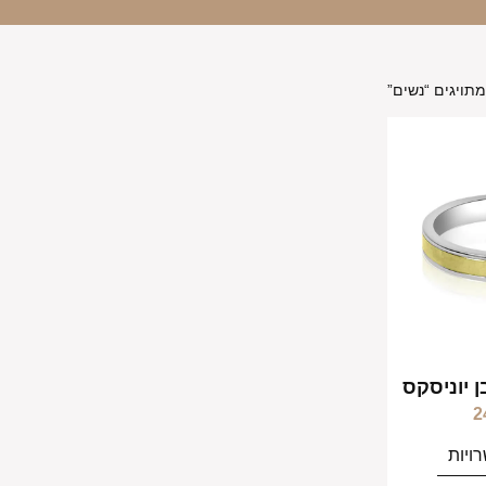
תויגים “נשים”
 יוניסקס
2
ויות