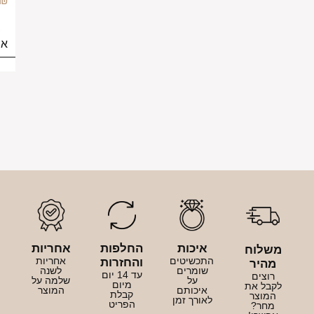
219.00
₪
בחירת
אפשרויות
איכות
החלפות
אחריות
לוח
התכשיטים
אחריות
והחזרות
יר
שומרים
לשנה
עד 14 יום
צים
על
שלמה על
מיום
ל את
איכותם
המוצר
קבלת
וצר
לאורך זמן
הפריט
חר?