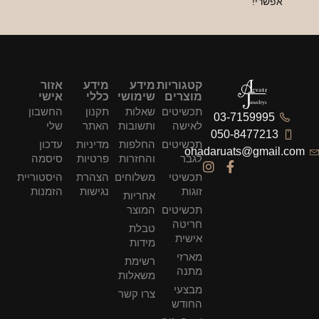
שרי!
קטגוריות
מידע
מידע
אזור
מוצרים
שימושי
כללי
אישי
תכשיטים
שאלות
תקנון
החשבון
03-715999
לאישה
ותשובות
האתר
שלי
050-847721
תכשיטים
החלפות
מדיניות
עדכון
ohadaruats@gma
לגבר
והחזרות
פרטיות
סיסמה
תכשיטי
משלוחים
הצהרת
היסטוריית
זוגות
נגישות
הזמנות
אחריות
תכשיטים
המוצר
חריטה
טבלת
אישית
מידות
מארזי
רשימת
מתנה
משאלות
מבצעי
צרו קשר
החודש