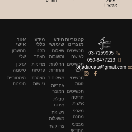
הפריט
קטגוריות
מידע
מידע
אזור
מוצרים
שימושי
כללי
אישי
תכשיטים
שאלות
תקנון
החשבון
לאישה
ותשובות
האתר
שלי
תכשיטים
החלפות
מדיניות
עדכון
ohad
לגבר
והחזרות
פרטיות
סיסמה
תכשיטי
משלוחים
הצהרת
היסטוריית
זוגות
נגישות
הזמנות
אחריות
תכשיטים
המוצר
חריטה
טבלת
אישית
מידות
מארזי
רשימת
מתנה
משאלות
מבצעי
צרו קשר
החודש