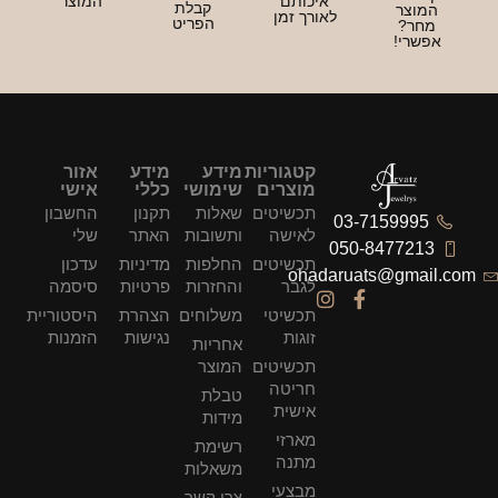
איכותם
המוצר
קבלת
וצר
לאורך זמן
הפריט
חר?
שרי!
קטגוריות
מידע
מידע
אזור
מוצרים
שימושי
כללי
אישי
תכשיטים
שאלות
תקנון
החשבון
03-715999
לאישה
ותשובות
האתר
שלי
050-847721
תכשיטים
החלפות
מדיניות
עדכון
ohadaruats@gma
לגבר
והחזרות
פרטיות
סיסמה
תכשיטי
משלוחים
הצהרת
היסטוריית
זוגות
נגישות
הזמנות
אחריות
תכשיטים
המוצר
חריטה
טבלת
אישית
מידות
מארזי
רשימת
מתנה
משאלות
מבצעי
צרו קשר