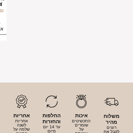
צמודים
159.00
₪
בחירת
אפשרויות
איכות
החלפות
אחריות
לוח
התכשיטים
אחריות
והחזרות
היר
שומרים
לשנה
עד 14 יום
צים
על
שלמה על
מיום
ל את