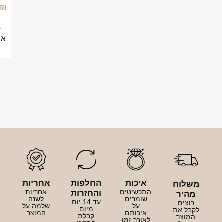
149.00
₪
בחירת
אפשרויות
איכות
החלפות
אחריות
לוח
התכשיטים
אחריות
והחזרות
היר
שומרים
לשנה
עד 14 יום
וצים
על
שלמה על
מיום
בל את
איכותם
המוצר
קבלת
מוצר
לאורך זמן