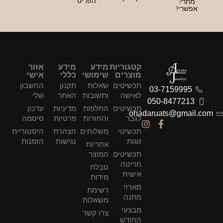
הפריט
חר?
שרי!
קטגוריות
מידע
מידע
אזור
מוצרים
שימושי
כללי
אישי
תכשיטים
שאלות
תקנון
החשבון
03-7159995
לאישה
ותשובות
האתר
שלי
050-847721
תכשיטים
החלפות
מדיניות
עדכון
ohadaruats@gmai
לגבר
והחזרות
פרטיות
סיסמה
תכשיטי
משלוחים
הצהרת
היסטוריית
זוגות
נגישות
הזמנות
אחריות
תכשיטים
המוצר
חריטה
טבלת
אישית
מידות
מארזי
רשימת
מתנה
משאלות
מבצעי
צרו קשר
החודש