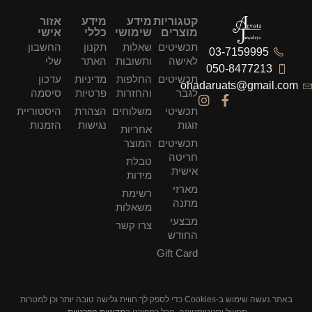
קטגוריות
מידע
מידע
אזור
מוצרים
שימושי
כללי
אישי
תכשיטים
שאלות
תקנון
החשבון
לאישה
ותשובות
האתר
שלי
תכשיטים
החלפות
מדיניות
עדכון
ohad
לגבר
והחזרות
פרטיות
סיסמה
תכשיטי
משלוחים
הצהרת
היסטוריית
זוגות
נגישות
הזמנות
אחריות
תכשיטים
המוצר
חריטה
טבלת
אישית
מידות
מארזי
רשימת
מתנה
משאלות
מבצעי
צרו קשר
החודש
Gift Card
באתר נעשה שימוש ב-Cookies כדי לספק לך חווית גלישה טובה יותר וכן למטרות