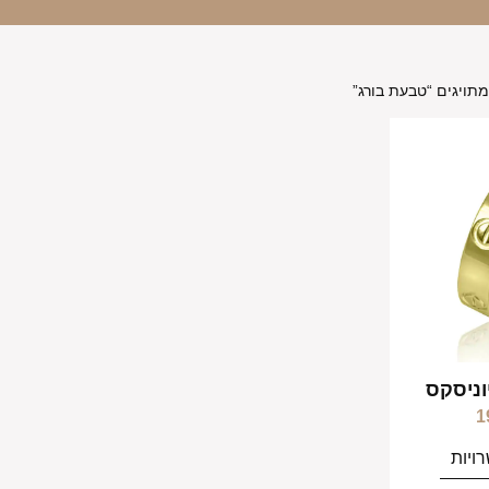
תויגים “טבעת בורג”
וניסקס
1
ויות